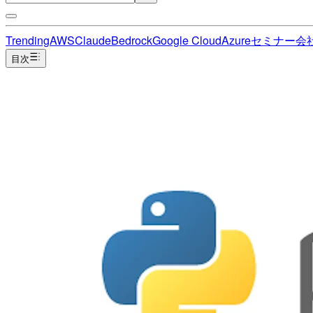
Trending
AWS
Claude
Bedrock
Google Cloud
Azure
セミナー
会
目次