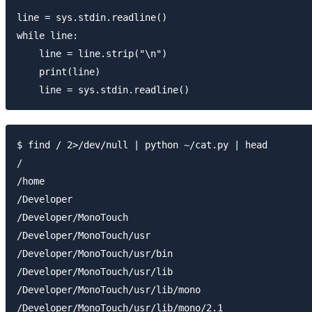
line = sys.stdin.readline()

while line:

    line = line.strip("\n")

    print(line)

$ find / 2>/dev/null | python ~/cat.py | head

/

/home

/Developer

/Developer/MonoTouch

/Developer/MonoTouch/usr

/Developer/MonoTouch/usr/bin

/Developer/MonoTouch/usr/lib

/Developer/MonoTouch/usr/lib/mono

/Developer/MonoTouch/usr/lib/mono/2.1
