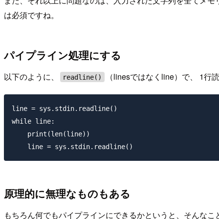
また、それ以上に問題なのは、入力された文字列を全てメモ
は必須ですね。
パイプライン処理にする
以下のように、
（linesではなくline）で
readline()
line = sys.stdin.readline()

while line:

    print(len(line))

原理的に無理なものもある
もちろん何でもパイプラインにできるかというと、そんなこと