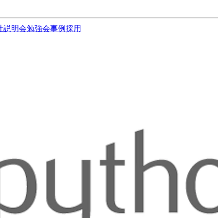
社説明会
勉強会
事例
採用