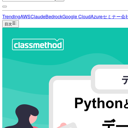
Trending
AWS
Claude
Bedrock
Google Cloud
Azure
セミナー
会
目次