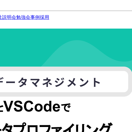
社説明会
勉強会
事例
採用