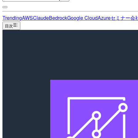
Trending
AWS
Claude
Bedrock
Google Cloud
Azure
セミナー
会
目次