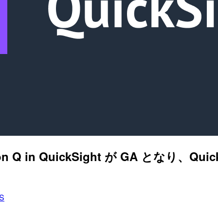
azon Q in QuickSight が GA とな
S