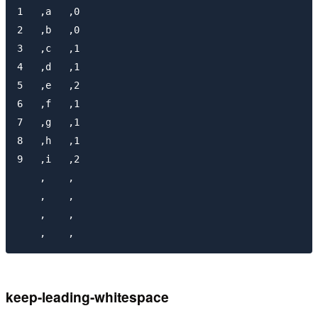
1   ,a   ,0  

2   ,b   ,0  

3   ,c   ,1  

4   ,d   ,1  

5   ,e   ,2  

6   ,f   ,1  

7   ,g   ,1  

8   ,h   ,1  

9   ,i   ,2  

    ,    ,   

    ,    ,   

    ,    ,   

keep-leading-whitespace