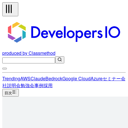
produced by Classmethod
Trending
AWS
Claude
Bedrock
Google Cloud
Azure
セミナー
会
社説明会
勉強会
事例
採用
目次