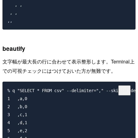
   , ,

 , ,

beautify
文字幅が最大長の行に合わせて表示整形します。Terminal上
での可視チェックにはつけておいた方が無難です。
% q "SELECT * FROM csv" --delimiter="," --skip-header
1   ,a,0 

2   ,b,0 

3   ,c,1 

4   ,d,1 

5   ,e,2 
