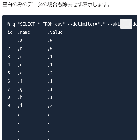
空白のみのデータの場合も除去せず表示します。
% q "SELECT * FROM csv" --delimiter="," --skip-header
id  ,name       ,value

1   ,a          ,0  

2   ,b          ,0  

3   ,c          ,1  

4   ,d          ,1  

5   ,e          ,2  

6   ,f          ,1  

7   ,g          ,1  

8   ,h          ,1  

9   ,i          ,2  

    ,           ,   

    ,           ,   

    ,           ,   
