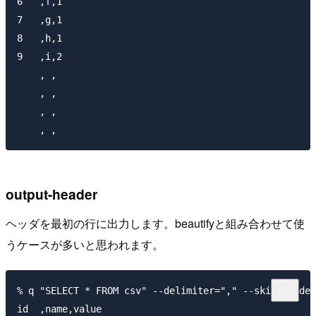
6   ,f,1 

7   ,g,1 

8   ,h,1 

9   ,i,2 

    , ,  

    , ,  

    , ,  

output-header
ヘッダを最初の行に出力します。beautifyと組み合わせて使
うケースが多いと思われます。
% q "SELECT * FROM csv" --delimiter="," --skip-header
id  ,name,value
