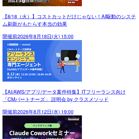
【8/18（火）】コストカットだけじゃない！AI駆動のシステ
ム刷新がもたらす本当の効果
開催前
2026年8月18日(火) 15:00
【AI/AWS/アプリ/データ案件特集】ITフリーランス向け
「CMパートナーズ」 説明会 by クラスメソッド
開催前
2026年8月12日(水) 19:00