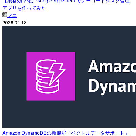
【業務効率化】Google AppSheet でノーコードタスク管理
アプリを作ってみた
フニ
2026.01.13
Amazon DynamoDBの新機能「ベクトルデータサポート」