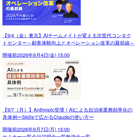
【9/4（金）東京】AIチームメイトが変える次世代コンタク
トセンター～顧客体験向上とオペレーション改革の最前線～
開催前
2026年9月4日(金) 15:00
【9/7（月）】Anthropic登壇！AIによる自治体業務効率化の
具体例ーSkillsで広がるClaudeの使い方ー
開催前
2026年9月7日(月) 15:00
セミナー一覧
会社説明会一覧
勉強会一覧