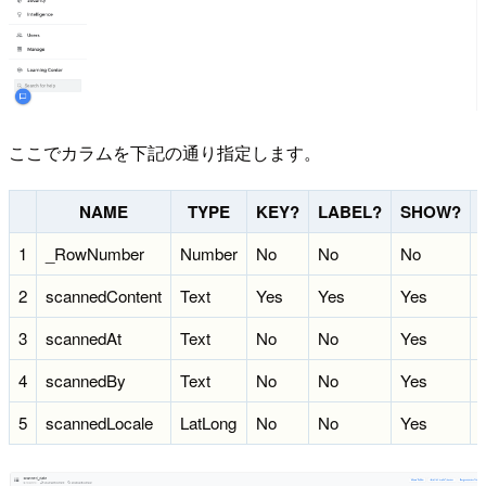
ここでカラムを下記の通り指定します。
NAME
TYPE
KEY?
LABEL?
SHOW?
1
_RowNumber
Number
No
No
No
2
scannedContent
Text
Yes
Yes
Yes
3
scannedAt
Text
No
No
Yes
4
scannedBy
Text
No
No
Yes
5
scannedLocale
LatLong
No
No
Yes