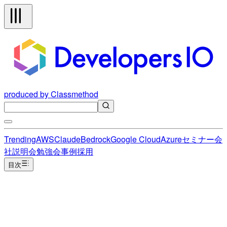
produced by Classmethod
Trending
AWS
Claude
Bedrock
Google Cloud
Azure
セミナー
会
社説明会
勉強会
事例
採用
目次