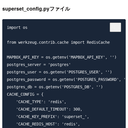
superset_config.pyファイル
import os

from werkzeug.contrib.cache import RedisCache

MAPBOX_API_KEY = os.getenv('MAPBOX_API_KEY', '')

postgres_server = 'postgres'

postgres_user = os.getenv('POSTGRES_USER', '')

postgres_password = os.getenv('POSTGRES_PASSWORD', ''
postgres_db = os.getenv('POSTGRES_DB', '')

CACHE_CONFIG = {

    'CACHE_TYPE': 'redis',

    'CACHE_DEFAULT_TIMEOUT': 300,

    'CACHE_KEY_PREFIX': 'superset_',

    'CACHE_REDIS_HOST': 'redis',
