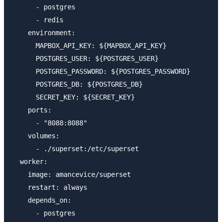
      - postgres

      - redis

    environment:

      MAPBOX_API_KEY: ${MAPBOX_API_KEY}

      POSTGRES_USER: ${POSTGRES_USER}

      POSTGRES_PASSWORD: ${POSTGRES_PASSWORD}

      POSTGRES_DB: ${POSTGRES_DB}

      SECRET_KEY: ${SECRET_KEY}

    ports:

      - "8088:8088"

    volumes:

      - ./superset:/etc/superset

  worker:

    image: amancevice/superset

    restart: always

    depends_on:

      - postgres
