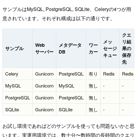
サンプルはMySQL, PostgreSQL, SQLite、Celeryの4つが用
意されています。それぞれ構成は以下の通りです。
クエ
メッ
リ結
Web
メタデータ
ワー
サンプル
セージ
果の
サーバー
DB
カー
キュー
保存
先
Celery
Gunicorn
PostgreSQL
有り
Redis
Redis
MySQL
Gunicorn
MySQL
無し
-
-
PostgreSQL
Gunicorn
PostgreSQL
無し
-
-
SQLite
Gunicorn
SQLite
無し
-
-
お試し環境であればどのサンプルを使っても問題ないかと思
います。実運用環境では、数十分〜数時間の長時間のクエリ