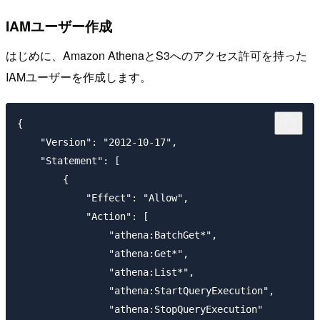
IAMユーザー作成
はじめに、Amazon AthenaとS3へのアクセス許可を持った
IAMユーザーを作成します。
{

    "Version": "2012-10-17",

    "Statement": [

        {

            "Effect": "Allow",

            "Action": [

                "athena:BatchGet*",

                "athena:Get*",

                "athena:List*",

                "athena:StartQueryExecution",

                "athena:StopQueryExecution"
