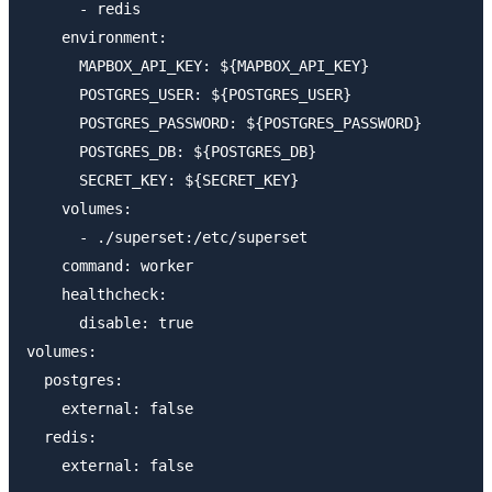
      - redis

    environment:

      MAPBOX_API_KEY: ${MAPBOX_API_KEY}

      POSTGRES_USER: ${POSTGRES_USER}

      POSTGRES_PASSWORD: ${POSTGRES_PASSWORD}

      POSTGRES_DB: ${POSTGRES_DB}

      SECRET_KEY: ${SECRET_KEY}

    volumes:

      - ./superset:/etc/superset

    command: worker

    healthcheck:

      disable: true

volumes:

  postgres:

    external: false

  redis:
