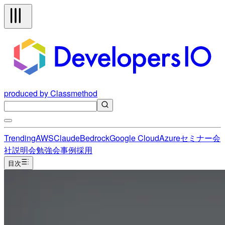
produced by Classmethod
Trending
AWS
Claude
Bedrock
Google Cloud
Azure
セミナー
会
社説明会
勉強会
事例
採用
目次