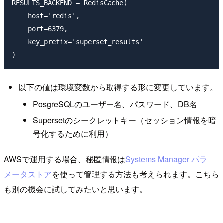
RESULTS_BACKEND = RedisCache(

    host='redis',

    port=6379,

    key_prefix='superset_results'

以下の値は環境変数から取得する形に変更しています。
PosgreSQLのユーザー名、パスワード、DB名
Supersetのシークレットキー（セッション情報を暗
号化するために利用）
AWSで運用する場合、秘匿情報は
Systems Manager パラ
メータストア
を使って管理する方法も考えられます。こちら
も別の機会に試してみたいと思います。