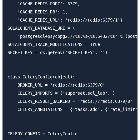
    'CACHE_REDIS_PORT': 6379,

    'CACHE_REDIS_DB': 1,

    'CACHE_REDIS_URL': 'redis://redis:6379/1'}

SQLALCHEMY_DATABASE_URI = \

    'postgresql+psycopg2://%s:%s@%s:5432/%s' % (postg
SQLALCHEMY_TRACK_MODIFICATIONS = True

SECRET_KEY = os.getenv('SECRET_KEY', '')

class CeleryConfig(object):

    BROKER_URL = 'redis://redis:6379/0'

    CELERY_IMPORTS = ('superset.sql_lab', )

    CELERY_RESULT_BACKEND = 'redis://redis:6379/0'

    CELERY_ANNOTATIONS = {'tasks.add': {'rate_limit':
CELERY_CONFIG = CeleryConfig
