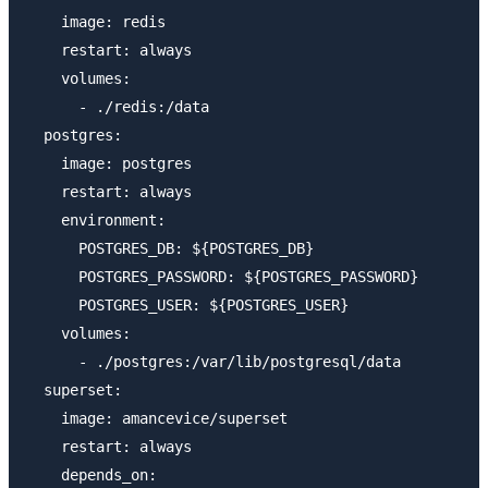
    image: redis

    restart: always

    volumes:

      - ./redis:/data

  postgres:

    image: postgres

    restart: always

    environment:

      POSTGRES_DB: ${POSTGRES_DB}

      POSTGRES_PASSWORD: ${POSTGRES_PASSWORD}

      POSTGRES_USER: ${POSTGRES_USER}

    volumes:

      - ./postgres:/var/lib/postgresql/data

  superset:

    image: amancevice/superset

    restart: always

    depends_on:
