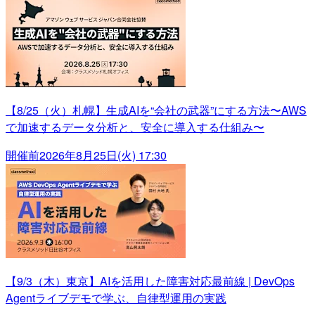
【8/25（火）札幌】生成AIを“会社の武器”にする方法〜AWS
で加速するデータ分析と、安全に導入する仕組み〜
開催前
2026年8月25日(火) 17:30
【9/3（木）東京】AIを活用した障害対応最前線 | DevOps
Agentライブデモで学ぶ、自律型運用の実践