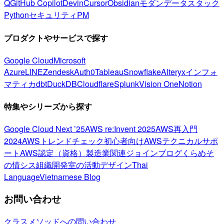
Q
GitHub Copilot
Devin
Cursor
Obsidian
モダンデータスタック
Python
セキュリティ
PM
プロダクトやサービスで探す
Google Cloud
Microsoft
Azure
LINE
Zendesk
Auth0
Tableau
Snowflake
Alteryx
インフォ
マティカ
dbt
DuckDB
Cloudflare
Splunk
Vision One
Notion
特集やシリーズから探す
Google Cloud Next ’25
AWS re:Invent 2025
AWS再入門
2024
AWSトレンドチェック
初心者向け
AWSテクニカルサポ
ート
AWS認定（資格）
製造業関連
ジョインブログ
くらめそ
の情シス
組織開発室の活動
デザイン
Thai
Language
Vietnamese Blog
お問い合わせ
クラスメソッドへの問い合わせ