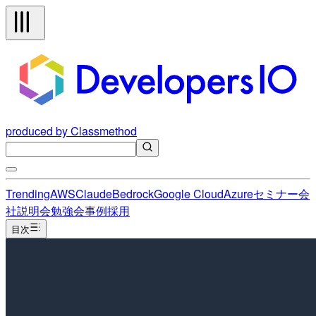
produced by Classmethod
Trending
AWS
Claude
Bedrock
Google Cloud
Azure
セミナー
会
社説明会
勉強会
事例
採用
目次