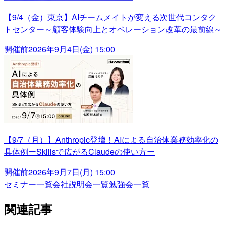
【9/4（金）東京】AIチームメイトが変える次世代コンタク
トセンター～顧客体験向上とオペレーション改革の最前線～
開催前
2026年9月4日(金) 15:00
【9/7（月）】Anthropic登壇！AIによる自治体業務効率化の
具体例ーSkillsで広がるClaudeの使い方ー
開催前
2026年9月7日(月) 15:00
セミナー一覧
会社説明会一覧
勉強会一覧
関連記事