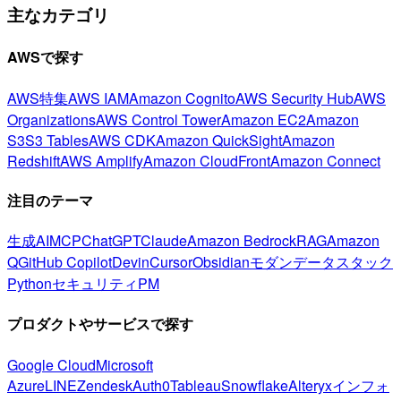
主なカテゴリ
AWSで探す
AWS特集
AWS IAM
Amazon Cognito
AWS Security Hub
AWS
Organizations
AWS Control Tower
Amazon EC2
Amazon
S3
S3 Tables
AWS CDK
Amazon QuickSight
Amazon
Redshift
AWS Amplify
Amazon CloudFront
Amazon Connect
注目のテーマ
生成AI
MCP
ChatGPT
Claude
Amazon Bedrock
RAG
Amazon
Q
GitHub Copilot
Devin
Cursor
Obsidian
モダンデータスタック
Python
セキュリティ
PM
プロダクトやサービスで探す
Google Cloud
Microsoft
Azure
LINE
Zendesk
Auth0
Tableau
Snowflake
Alteryx
インフォ