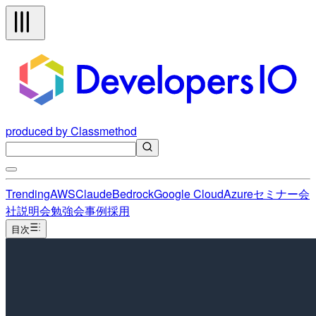
produced by Classmethod
Trending
AWS
Claude
Bedrock
Google Cloud
Azure
セミナー
会
社説明会
勉強会
事例
採用
目次