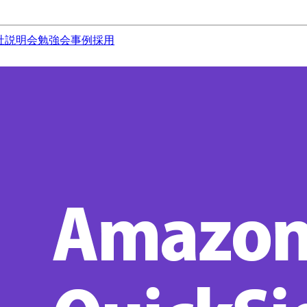
社説明会
勉強会
事例
採用