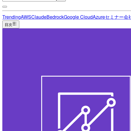
Trending
AWS
Claude
Bedrock
Google Cloud
Azure
セミナー
会
目次