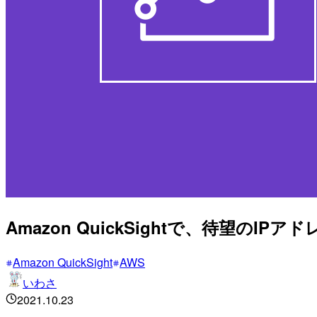
Amazon QuickSightで、待望
Amazon QuickSight
AWS
いわさ
2021.10.23