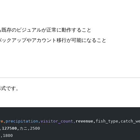
も既存のビジュアルが正常に動作すること
バックアップやアカウント移行が可能になること
の形式です。
re,
precipitation,
visitor_count,
revenue,
fish_type,catch_w
,
127500,
カニ,2500
,1800