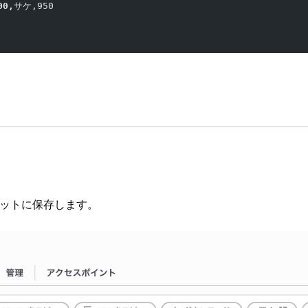
00,
サケ,950
 バケットに保存します。