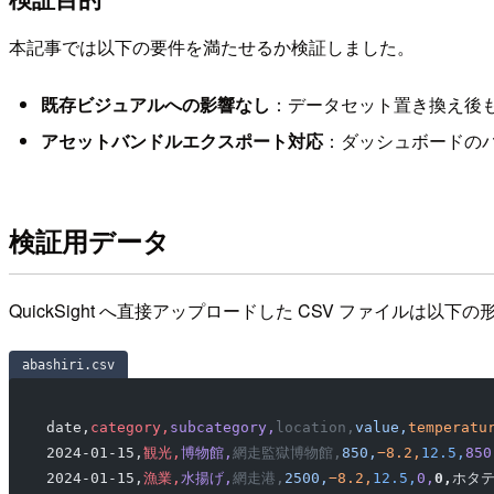
本記事では以下の要件を満たせるか検証しました。
既存ビジュアルへの影響なし
：データセット置き換え後
アセットバンドルエクスポート対応
：ダッシュボードの
検証用データ
QuickSight へ直接アップロードした CSV ファイルは以下
abashiri.csv
date,
category,
subcategory,
location,
value,
temperatu
2024-01-15,
観光,
博物館,
網走監獄博物館,
850,
−8.2,
12.5,
850
2024-01-15,
漁業,
水揚げ,
網走港,
2500,
−8.2,
12.5,
0,
0,
ホタテ