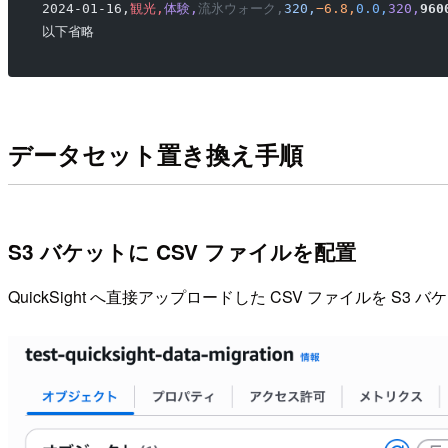
2024-01-16,
観光,
体験,
流氷ウォーク,
320,
−6.8,
0.0,
320,
960
以下省略
データセット置き換え手順
S3 バケットに CSV ファイルを配置
QuickSight へ直接アップロードした CSV ファイルを S3