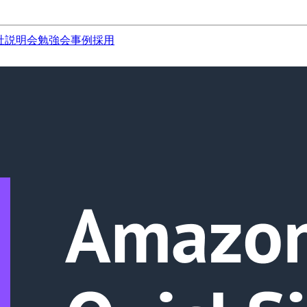
社説明会
勉強会
事例
採用