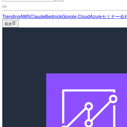
Trending
AWS
Claude
Bedrock
Google Cloud
Azure
セミナー
会
目次