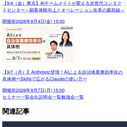
【9/4（金）東京】AIチームメイトが変える次世代コンタク
トセンター～顧客体験向上とオペレーション改革の最前線～
開催前
2026年9月4日(金) 15:00
【9/7（月）】Anthropic登壇！AIによる自治体業務効率化の
具体例ーSkillsで広がるClaudeの使い方ー
開催前
2026年9月7日(月) 15:00
セミナー一覧
会社説明会一覧
勉強会一覧
関連記事