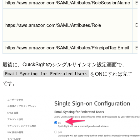
https://aws.amazon.com/SAML/Attributes/RoleSessionName
Ba
https://aws.amazon.com/SAML/Attributes/Role
Ba
https://aws.amazon.com/SAML/Attributes/PrincipalTag:Email
Ba
最後に、QuickSightのシングルサインオン設定画面で、
をONにすれば完了
Email Syncing for Federated Users
です。