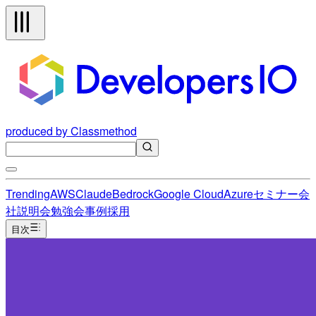
produced by Classmethod
Trending
AWS
Claude
Bedrock
Google Cloud
Azure
セミナー
会
社説明会
勉強会
事例
採用
目次