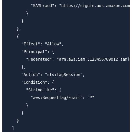
          "SAML:aud": "https://signin.aws.amazon.com/
        }

      }

    },

    {

      "Effect": "Allow",

      "Principal": {

        "Federated": "arn:aws:iam::123456789012:saml-
      },

      "Action": "sts:TagSession",

      "Condition": {

        "StringLike": {

          "aws:RequestTag/Email": "*"

        }

      }

    }

  ]
