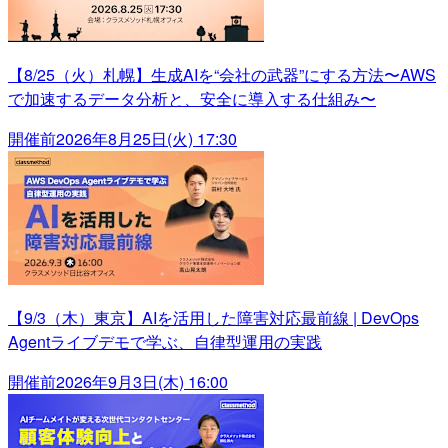
【8/25（火）札幌】生成AIを“会社の武器”にする方法〜AWS
で加速するデータ分析と、安全に導入する仕組み〜
開催前
2026年8月25日(火) 17:30
【9/3（木）東京】AIを活用した障害対応最前線 | DevOps
Agentライブデモで学ぶ、自律型運用の実践
開催前
2026年9月3日(木) 16:00