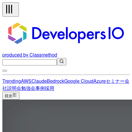
produced by Classmethod
Trending
AWS
Claude
Bedrock
Google Cloud
Azure
セミナー
会
社説明会
勉強会
事例
採用
目次