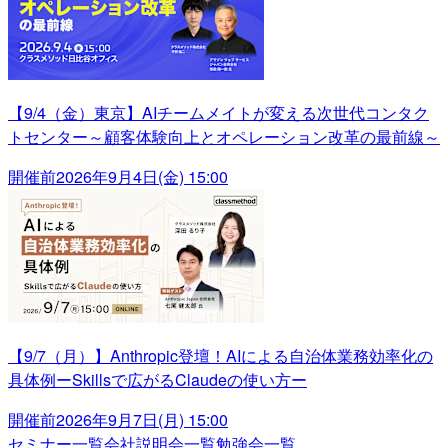
【9/4（金）東京】AIチームメイトが変える次世代コンタク
トセンター～顧客体験向上とオペレーション改革の最前線～
開催前
2026年9月4日(金) 15:00
【9/7（月）】Anthropic登壇！AIによる自治体業務効率化の
具体例ーSkillsで広がるClaudeの使い方ー
開催前
2026年9月7日(月) 15:00
セミナー一覧
会社説明会一覧
勉強会一覧