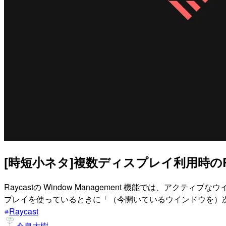
[時短小ネタ]複数ディスプレイ利用時のR
Raycastの Window Management 機能では、
プレイを使っているときに「（今開いているウインドウを）
Raycast
今泉大樹