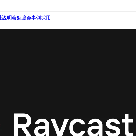
社説明会
勉強会
事例
採用