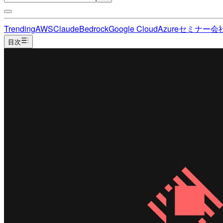
Trending
AWS
Claude
Bedrock
Google Cloud
Azure
セミナー
会
目次