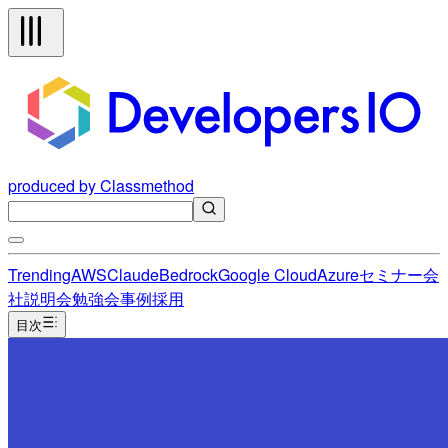
produced by Classmethod
Trending
AWS
Claude
Bedrock
Google Cloud
Azure
セミナー
会
社説明会
勉強会
事例
採用
目次