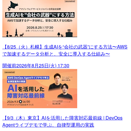
【8/25（火）札幌】生成AIを“会社の武器”にする方法〜AWS
で加速するデータ分析と、安全に導入する仕組み〜
開催前
2026年8月25日(火) 17:30
【9/3（木）東京】AIを活用した障害対応最前線 | DevOps
Agentライブデモで学ぶ、自律型運用の実践