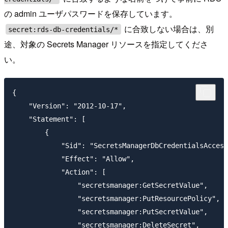
の admin ユーザパスワードを保存しています。
に合致しない場合は、別
secret:rds-db-credentials/*
途、対象の Secrets Manager リソースを指定してくださ
い。
{

    "Version": "2012-10-17",

    "Statement": [

        {

            "Sid": "SecretsManagerDbCredentialsAccess
            "Effect": "Allow",

            "Action": [

                "secretsmanager:GetSecretValue",

                "secretsmanager:PutResourcePolicy",

                "secretsmanager:PutSecretValue",

                "secretsmanager:DeleteSecret",
