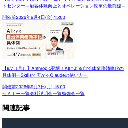
トセンター～顧客体験向上とオペレーション改革の最前線～
開催前
2026年9月4日(金) 15:00
【9/7（月）】Anthropic登壇！AIによる自治体業務効率化の
具体例ーSkillsで広がるClaudeの使い方ー
開催前
2026年9月7日(月) 15:00
セミナー一覧
会社説明会一覧
勉強会一覧
関連記事