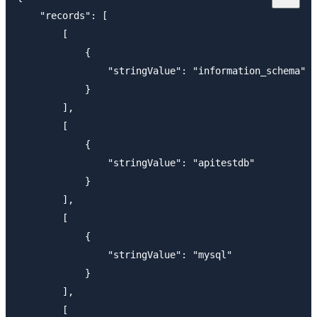
    "records": [

        [

            {

                "stringValue": "information_schema"

            }

        ],

        [

            {

                "stringValue": "apitestdb"

            }

        ],

        [

            {

                "stringValue": "mysql"

            }

        ],

        [
