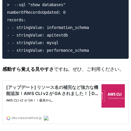
>  --sql "show databases" 

numberOfRecordsUpdated: 0

records:

- - stringValue: information_schema

- - stringValue: apitestdb

- - stringValue: mysql

感動すら覚える見やすさ
ですね。ぜひ、ご利用ください。