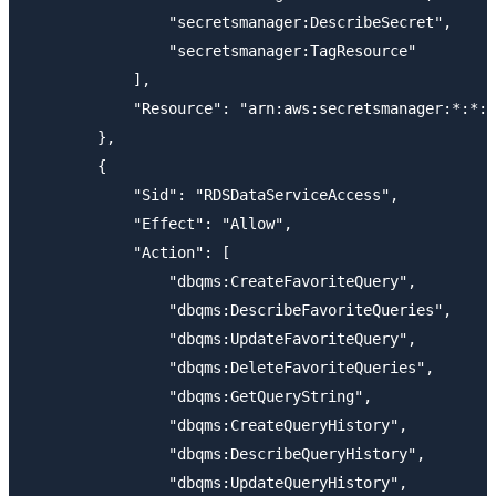
                "secretsmanager:DescribeSecret",

                "secretsmanager:TagResource"

            ],

            "Resource": "arn:aws:secretsmanager:*:*:s
        },

        {

            "Sid": "RDSDataServiceAccess",

            "Effect": "Allow",

            "Action": [

                "dbqms:CreateFavoriteQuery",

                "dbqms:DescribeFavoriteQueries",

                "dbqms:UpdateFavoriteQuery",

                "dbqms:DeleteFavoriteQueries",

                "dbqms:GetQueryString",

                "dbqms:CreateQueryHistory",

                "dbqms:DescribeQueryHistory",

                "dbqms:UpdateQueryHistory",
