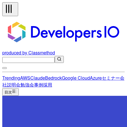
produced by Classmethod
Trending
AWS
Claude
Bedrock
Google Cloud
Azure
セミナー
会
社説明会
勉強会
事例
採用
目次