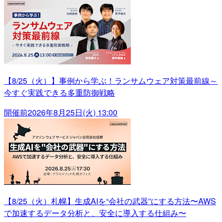
【8/25（火）】事例から学ぶ！ランサムウェア対策最前線～
今すぐ実践できる多重防御戦略
開催前
2026年8月25日(火) 13:00
【8/25（火）札幌】生成AIを“会社の武器”にする方法〜AWS
で加速するデータ分析と、安全に導入する仕組み〜