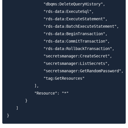
                "dbqms:DeleteQueryHistory",

                "rds-data:ExecuteSql",

                "rds-data:ExecuteStatement",

                "rds-data:BatchExecuteStatement",

                "rds-data:BeginTransaction",

                "rds-data:CommitTransaction",

                "rds-data:RollbackTransaction",

                "secretsmanager:CreateSecret",

                "secretsmanager:ListSecrets",

                "secretsmanager:GetRandomPassword",

                "tag:GetResources"

            ],

            "Resource": "*"

        }

    ]
