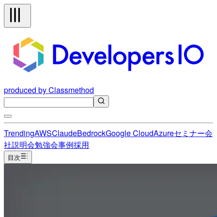
produced by Classmethod
Trending
AWS
Claude
Bedrock
Google Cloud
Azure
セミナー
会
社説明会
勉強会
事例
採用
目次