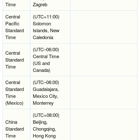
Time
Zagreb
Central
(UTC+11:00)
Pacific
Solomon
Standard
Islands, New
Time
Caledonia
(UTC–06:00)
Central
Central Time
Standard
(US and
Time
Canada)
Central
(UTC–06:00)
Standard
Guadalajara,
Time
Mexico City,
(Mexico)
Monterrey
(UTC+08:00)
China
Beijing,
Standard
Chongqing,
Time
Hong Kong