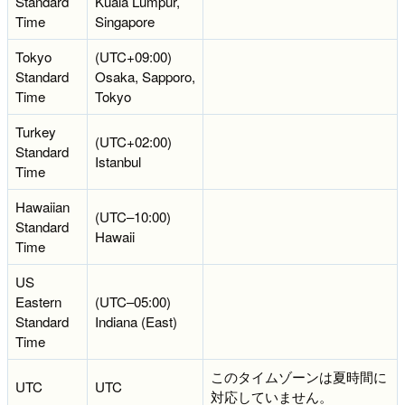
Standard
Kuala Lumpur,
Time
Singapore
Tokyo
(UTC+09:00)
Standard
Osaka, Sapporo,
Time
Tokyo
Turkey
(UTC+02:00)
Standard
Istanbul
Time
Hawaiian
(UTC–10:00)
Standard
Hawaii
Time
US
Eastern
(UTC–05:00)
Standard
Indiana (East)
Time
このタイムゾーンは夏時間に
UTC
UTC
対応していません。