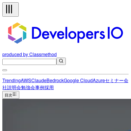
produced by Classmethod
Trending
AWS
Claude
Bedrock
Google Cloud
Azure
セミナー
会
社説明会
勉強会
事例
採用
目次