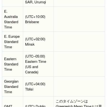
SAR, Urumqi
E.
Australia
(UTC+10:00)
Standard
Brisbane
Time
E. Europe
(UTC+02:00)
Standard
Minsk
Time
(UTC–05:00)
Eastern
Eastern Time
Standard
(US and
Time
Canada)
Georgian
(UTC+04:00)
Standard
Tblisi
Time
このタイムゾーンは
GMT
(UTC) Dublin,
Greenwich Mean Time
とは異