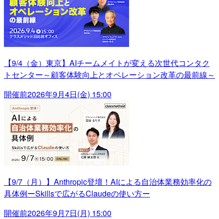
【9/4（金）東京】AIチームメイトが変える次世代コンタク
トセンター～顧客体験向上とオペレーション改革の最前線～
開催前
2026年9月4日(金) 15:00
【9/7（月）】Anthropic登壇！AIによる自治体業務効率化の
具体例ーSkillsで広がるClaudeの使い方ー
開催前
2026年9月7日(月) 15:00