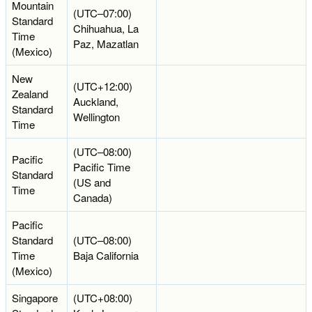
Mountain
(UTC–07:00)
Standard
Chihuahua, La
Time
Paz, Mazatlan
(Mexico)
New
(UTC+12:00)
Zealand
Auckland,
Standard
Wellington
Time
(UTC–08:00)
Pacific
Pacific Time
Standard
(US and
Time
Canada)
Pacific
Standard
(UTC–08:00)
Time
Baja California
(Mexico)
Singapore
(UTC+08:00)