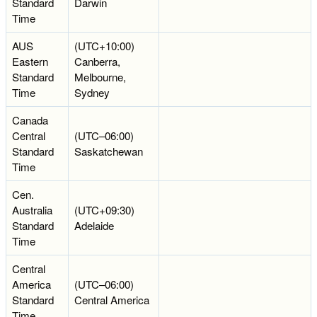
Standard
Darwin
Time
AUS
(UTC+10:00)
Eastern
Canberra,
Standard
Melbourne,
Time
Sydney
Canada
Central
(UTC–06:00)
Standard
Saskatchewan
Time
Cen.
Australia
(UTC+09:30)
Standard
Adelaide
Time
Central
America
(UTC–06:00)
Standard
Central America
Time