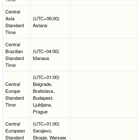
Central
Asia
(UTC+06:00)
Standard
Astana
Time
Central
Brazilian
(UTC–04:00)
Standard
Manaus
Time
(UTC+01:00)
Central
Belgrade,
Europe
Bratislava,
Standard
Budapest,
Time
Ljubljana,
Prague
Central
(UTC+01:00)
European
Sarajevo,
Standard
Skopje, Warsaw,