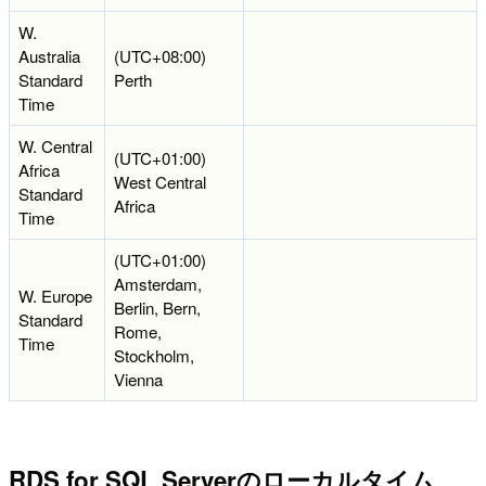
W.
Australia
(UTC+08:00)
Standard
Perth
Time
W. Central
(UTC+01:00)
Africa
West Central
Standard
Africa
Time
(UTC+01:00)
Amsterdam,
W. Europe
Berlin, Bern,
Standard
Rome,
Time
Stockholm,
Vienna
RDS for SQL Serverのローカルタイム