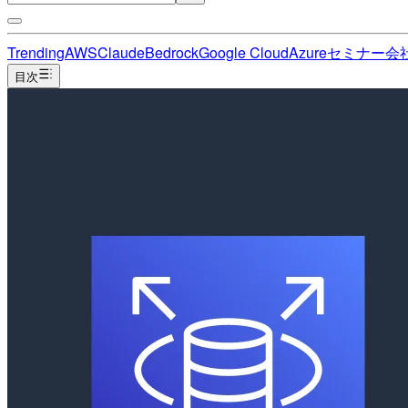
Trending
AWS
Claude
Bedrock
Google Cloud
Azure
セミナー
会
目次