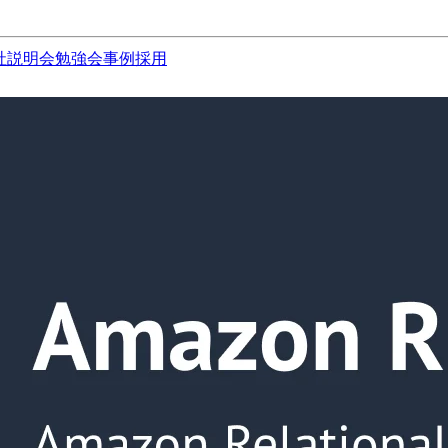
社説明会
勉強会
事例
採用