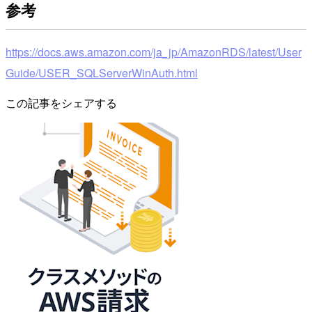
参考
https://docs.aws.amazon.com/ja_jp/AmazonRDS/latest/User
Guide/USER_SQLServerWinAuth.html
この記事をシェアする