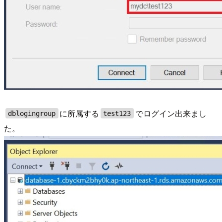
に所属する
でログイン出来まし
dblogingroup
test123
た。