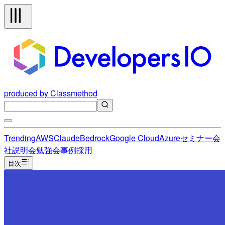
produced by Classmethod
Trending
AWS
Claude
Bedrock
Google Cloud
Azure
セミナー
会
社説明会
勉強会
事例
採用
目次