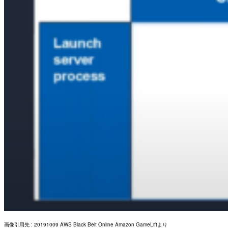
画像引用先 : 20191009 AWS Black Belt Online Amazon GameLiftより