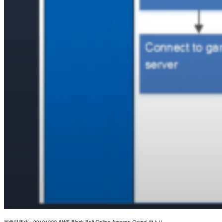
画像引用先 : 20191009 AWS Black Belt Online Amazon GameLiftより