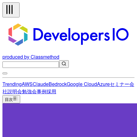
produced by Classmethod
Trending
AWS
Claude
Bedrock
Google Cloud
Azure
セミナー
会
社説明会
勉強会
事例
採用
目次