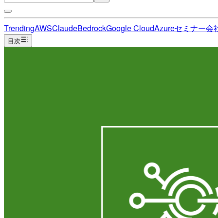
Trending
AWS
Claude
Bedrock
Google Cloud
Azure
セミナー
会
目次