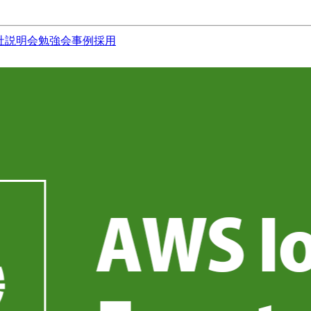
社説明会
勉強会
事例
採用