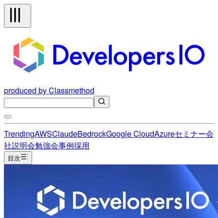
produced by Classmethod
Trending
AWS
Claude
Bedrock
Google Cloud
Azure
セミナー
会
社説明会
勉強会
事例
採用
目次