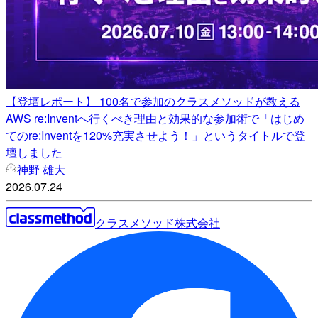
【登壇レポート】 100名で参加のクラスメソッドが教える
AWS re:Inventへ行くべき理由と効果的な参加術で「はじめ
てのre:Inventを120%充実させよう！」というタイトルで登
壇しました
神野 雄大
2026.07.24
クラスメソッド株式会社