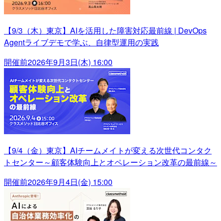
【9/3（木）東京】AIを活用した障害対応最前線 | DevOps
Agentライブデモで学ぶ、自律型運用の実践
開催前
2026年9月3日(木) 16:00
【9/4（金）東京】AIチームメイトが変える次世代コンタク
トセンター～顧客体験向上とオペレーション改革の最前線～
開催前
2026年9月4日(金) 15:00