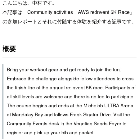
こんにちは。中村です。
本記事は Community activities「AWS re:Invent 5K Race」
の参加レポートとそれに付随する体験を紹介する記事です。
概要
Bring your workout gear and get ready to join the fun.
Embrace the challenge alongside fellow attendees to cross
the finish line of the annual re:Invent 5K race. Participants of
all skill levels are welcome and there is no fee to participate.
The course begins and ends at the Michelob ULTRA Arena
at Mandalay Bay and follows Frank Sinatra Drive. Visit the
Community Events desk in the Venetian Sands Foyer to
register and pick up your bib and packet.