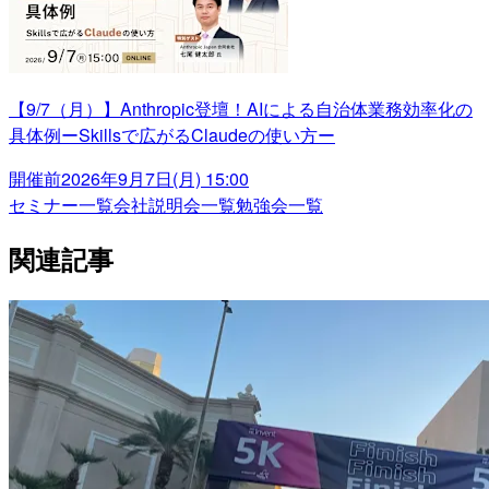
【9/7（月）】Anthropic登壇！AIによる自治体業務効率化の
具体例ーSkillsで広がるClaudeの使い方ー
開催前
2026年9月7日(月) 15:00
セミナー一覧
会社説明会一覧
勉強会一覧
関連記事