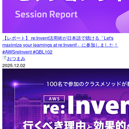
【レポート】 re:Invent活用術が日本語で聴ける「Let's
maximize your learnings at re:Invent!」に参加しました！
#AWSreInvent #GBL102
おつまみ
2025.12.02