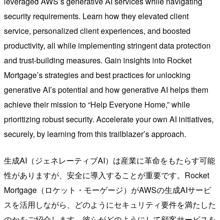
leveraged AWS’s generative AI services while navigating
security requirements. Learn how they elevated client
service, personalized client experiences, and boosted
productivity, all while implementing stringent data protection
and trust-building measures. Gain insights into Rocket
Mortgage’s strategies and best practices for unlocking
generative AI’s potential and how generative AI helps them
achieve their mission to “Help Everyone Home,” while
prioritizing robust security. Accelerate your own AI initiatives,
securely, by learning from this trailblazer’s approach.
生成AI（ジェネレーティブAI）は産業に革命をもたらす可能
性がありますが、安全に導入することが重要です。Rocket
Mortgage（ロケット・モーゲージ）がAWSの生成AIサービ
スを活用しながら、どのようにセキュリティ要件を満たした
のかをご紹介します。彼らがどのようにして顧客サービスを