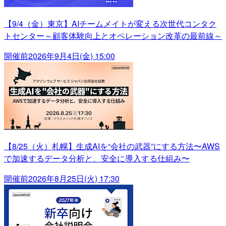
【9/4（金）東京】AIチームメイトが変える次世代コンタク
トセンター～顧客体験向上とオペレーション改革の最前線～
開催前
2026年9月4日(金) 15:00
【8/25（火）札幌】生成AIを“会社の武器”にする方法〜AWS
で加速するデータ分析と、安全に導入する仕組み〜
開催前
2026年8月25日(火) 17:30