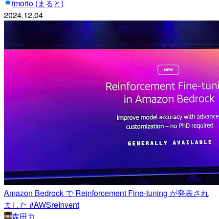
tmorio (まると)
2024.12.04
Amazon Bedrock で Reinforcement Fine-tuning が発表され
ました #AWSreInvent
森田力