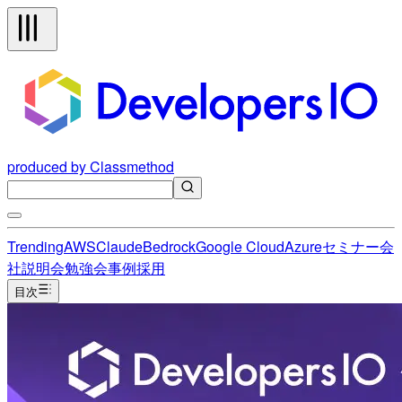
produced by Classmethod
Trending
AWS
Claude
Bedrock
Google Cloud
Azure
セミナー
会
社説明会
勉強会
事例
採用
目次