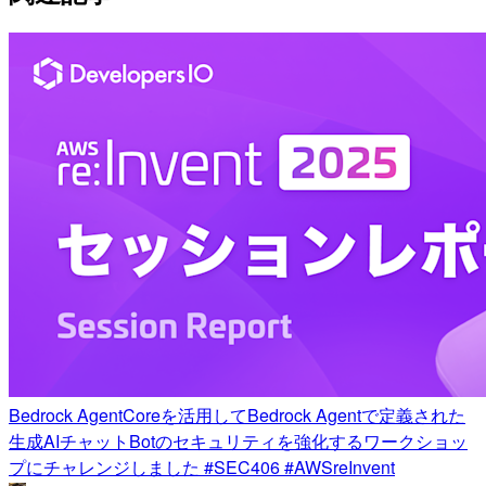
Bedrock AgentCoreを活用してBedrock Agentで定義された
生成AIチャットBotのセキュリティを強化するワークショッ
プにチャレンジしました #SEC406 #AWSreInvent