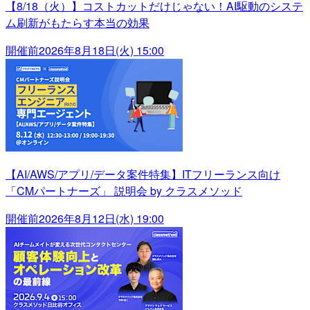
【8/18（火）】コストカットだけじゃない！AI駆動のシステ
ム刷新がもたらす本当の効果
開催前
2026年8月18日(火) 15:00
【AI/AWS/アプリ/データ案件特集】ITフリーランス向け
「CMパートナーズ」 説明会 by クラスメソッド
開催前
2026年8月12日(水) 19:00