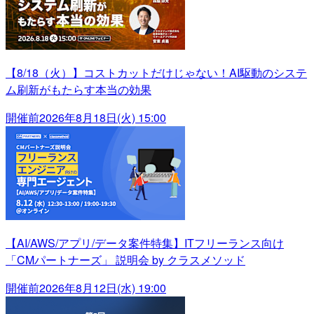
【8/18（火）】コストカットだけじゃない！AI駆動のシステ
ム刷新がもたらす本当の効果
開催前
2026年8月18日(火) 15:00
【AI/AWS/アプリ/データ案件特集】ITフリーランス向け
「CMパートナーズ」 説明会 by クラスメソッド
開催前
2026年8月12日(水) 19:00