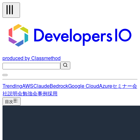
produced by Classmethod
Trending
AWS
Claude
Bedrock
Google Cloud
Azure
セミナー
会
社説明会
勉強会
事例
採用
目次