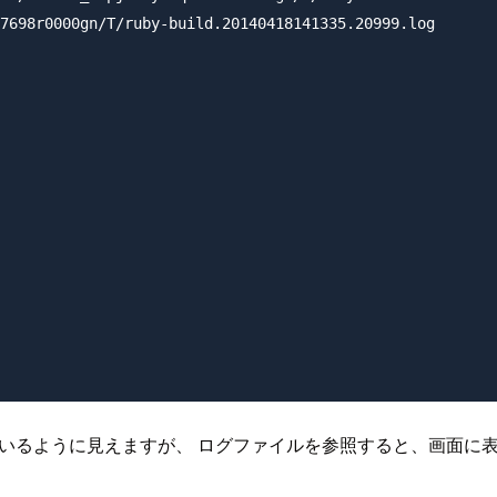
7698r0000gn/T/ruby-build.20140418141335.20999.log

いるように見えますが、 ログファイルを参照すると、画面に表示