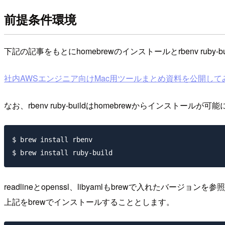
前提条件環境
下記の記事をもとにhomebrewのインストールとrbenv rub
社内AWSエンジニア向けMac用ツールまとめ資料を公開してみる ｜ 
なお、rbenv ruby-buildはhomebrewからインストール
$ brew install rbenv 

readlineとopenssl、libyamlもbrewで入れたバージョ
上記をbrewでインストールすることとします。