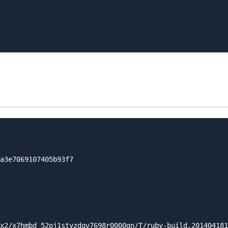
a3e7069107405b93f7

x2/x7hmbd_52pj1styzdqv7698r0000gn/T/ruby-build.201404181