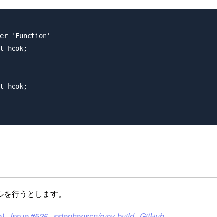
er 'Function'

t_hook;

t_hook;

ルを行うとします。
ne) · Issue #526 · sstephenson/ruby-build · GitHub