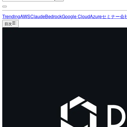
Trending
AWS
Claude
Bedrock
Google Cloud
Azure
セミナー
会
目次