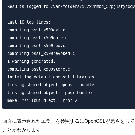
Results logged to /var/folders/x2/x7hmbd_52pj1styzdqv
Last 10 log lines:

compiling ossl_x509ext.c

compiling ossl_x509name.c

compiling ossl_x509req.c

compiling ossl_x509revoked.c

1 warning generated.

compiling ossl_x509store.c

installing default openssl libraries

linking shared-object openssl.bundle

linking shared-object ripper.bundle

画面に表示されたエラーを参照するにOpenSSLが悪さをして
ことがわかります