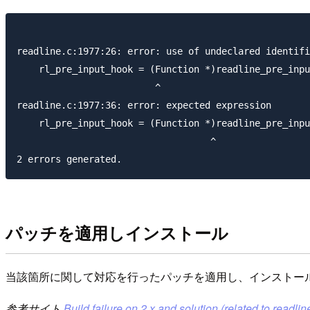
readline.c:1977:26: error: use of undeclared identifi
    rl_pre_input_hook = (Function *)readline_pre_inpu
                         ^

readline.c:1977:36: error: expected expression

    rl_pre_input_hook = (Function *)readline_pre_inpu
                                   ^

パッチを適用しインストール
当該箇所に関して対応を行ったパッチを適用し、インストー
参考サイト
Build failure on 2.x and solution (related to readli