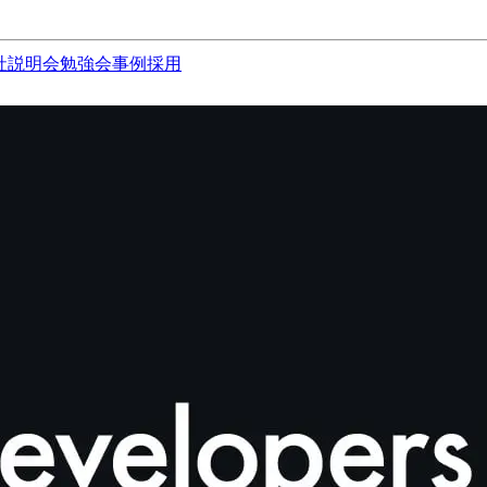
社説明会
勉強会
事例
採用