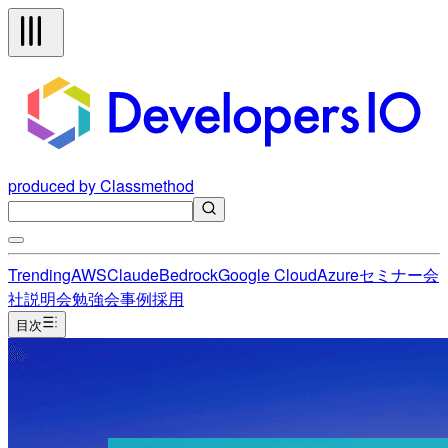
produced by Classmethod
Trending
AWS
Claude
Bedrock
Google Cloud
Azure
セミナー
会
社説明会
勉強会
事例
採用
目次