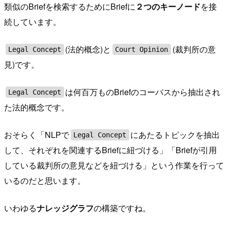
類似のBriefを検索するためにBriefに
２つのキーノード
を接
続しています。
(法的概念)と
(裁判所の意
Legal Concept
Court Opinion
見)です。
は何百万ものBriefのコーパスから抽出され
Legal Concept
た法的概念です。
おそらく「NLPで
にあたるトピックを抽出
Legal Concept
して、それぞれを関連するBriefに紐づける」「Briefが引用
している裁判所の意見などを紐づける」という作業を行って
いるのだと思います。
いわゆる
ナレッジグラフ
の構築ですね。