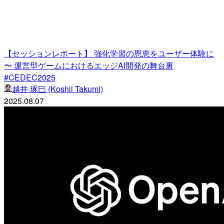
【セッションレポート】 強化学習の恩恵をユーザー体験に
〜 運営型ゲームにおけるエッジAI開発の舞台裏
#CEDEC2025
越井 琢巳 (Koshii Takumi)
2025.08.07