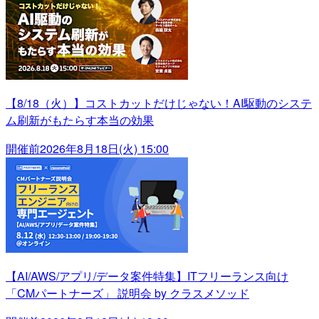
【8/18（火）】コストカットだけじゃない！AI駆動のシステ
ム刷新がもたらす本当の効果
開催前
2026年8月18日(火) 15:00
【AI/AWS/アプリ/データ案件特集】ITフリーランス向け
「CMパートナーズ」 説明会 by クラスメソッド