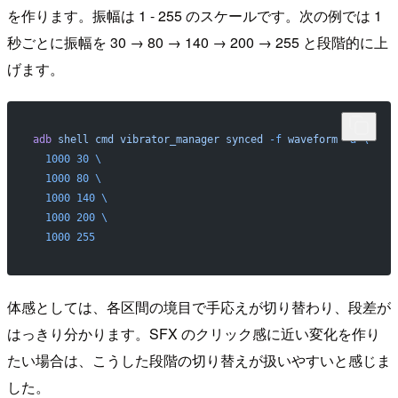
を作ります。振幅は 1 - 255 のスケールです。次の例では 1
秒ごとに振幅を 30 → 80 → 140 → 200 → 255 と段階的に上
げます。
adb
 shell
 cmd
 vibrator_manager
 synced
 -f
 waveform
 -a
 \
  1000
 30
 \
  1000
 80
 \
  1000
 140
 \
  1000
 200
 \
  1000
 255
体感としては、各区間の境目で手応えが切り替わり、段差が
はっきり分かります。SFX のクリック感に近い変化を作り
たい場合は、こうした段階の切り替えが扱いやすいと感じま
した。