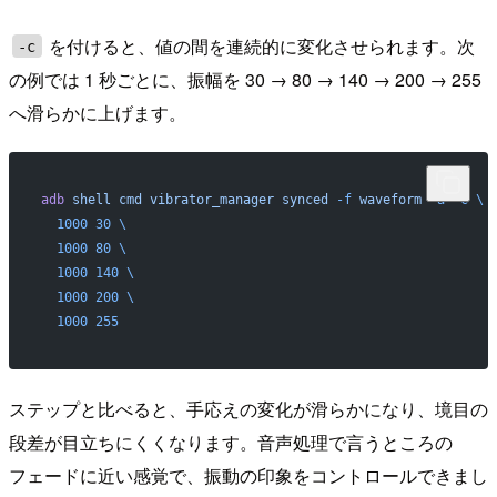
を付けると、値の間を連続的に変化させられます。次
-c
の例では 1 秒ごとに、振幅を 30 → 80 → 140 → 200 → 255
へ滑らかに上げます。
adb
 shell
 cmd
 vibrator_manager
 synced
 -f
 waveform
 -a
 -c
 \
  1000
 30
 \
  1000
 80
 \
  1000
 140
 \
  1000
 200
 \
  1000
 255
ステップと比べると、手応えの変化が滑らかになり、境目の
段差が目立ちにくくなります。音声処理で言うところの
フェードに近い感覚で、振動の印象をコントロールできまし