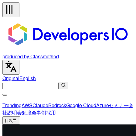
produced by Classmethod
Original
English
Trending
AWS
Claude
Bedrock
Google Cloud
Azure
セミナー
会
社説明会
勉強会
事例
採用
目次