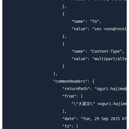
                        },

                        {

                            "name": "To",

                            "value": "ses <ses@receiv
                        },

                        {

                            "name": "Content-Type",

                            "value": "multipart/alter
                        }

                    ],

                    "commonHeaders": {

                        "returnPath": "oguri-hajime@e
                        "from": [

                            "\"大栗宗\" <oguri-hajime@e
                        ],

                        "date": "Tue, 29 Sep 2015 07:
                        "to": [
