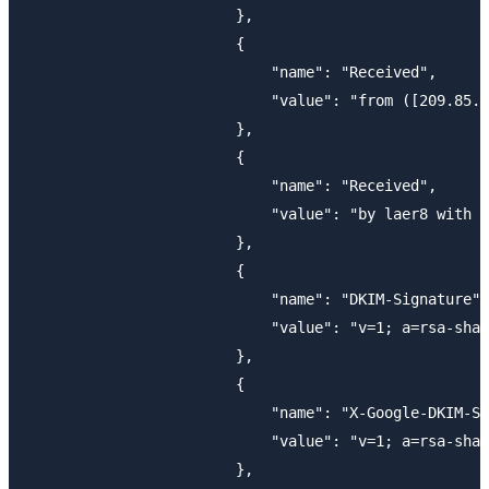
                        },

                        {

                            "name": "Received",

                            "value": "from ([209.85.2
                        },

                        {

                            "name": "Received",

                            "value": "by laer8 with S
                        },

                        {

                            "name": "DKIM-Signature",

                            "value": "v=1; a=rsa-sha2
                        },

                        {

                            "name": "X-Google-DKIM-Si
                            "value": "v=1; a=rsa-sha2
                        },
