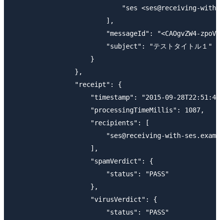
                            "ses <ses@receiving-with-
                        ],

                        "messageId": "<CAOgvZW4-zpoVV
                        "subject": "テストタイトル１"

                    }

                },

                "receipt": {

                    "timestamp": "2015-09-28T22:51:45
                    "processingTimeMillis": 1087,

                    "recipients": [

                        "ses@receiving-with-ses.examp
                    ],

                    "spamVerdict": {

                        "status": "PASS"

                    },

                    "virusVerdict": {

                        "status": "PASS"
