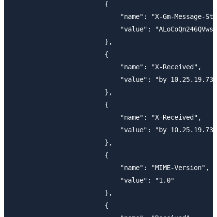
                        {

                            "name": "X-Gm-Message-Sta
                            "value": "ALoCoQn246QVws4
                        },

                        {

                            "name": "X-Received",

                            "value": "by 10.25.19.73 
                        },

                        {

                            "name": "X-Received",

                            "value": "by 10.25.19.73 
                        },

                        {

                            "name": "MIME-Version",

                            "value": "1.0"

                        },

                        {
