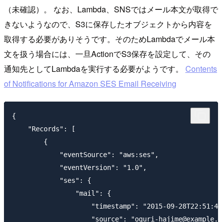
（未確認）。 なお、Lambda、SNSではメール本文が取得で
きないようなので、S3に保存したオブジェクトから内容を
取得する必要がありそうです。そのためLambdaでメール本
文を扱う場合には、一旦ActionでS3保存を設定して、その
通知先としてLambdaを実行する必要がようです。
Contents
of Notifications for Amazon SES Email Receiving
{

    "Records": [

        {

            "eventSource": "aws:ses",

            "eventVersion": "1.0",

            "ses": {

                "mail": {

                    "timestamp": "2015-09-28T22:51:45
                    "source": "oguri-hajime@example.c