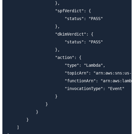
                    },

                    "spfVerdict": {

                        "status": "PASS"

                    },

                    "dkimVerdict": {

                        "status": "PASS"

                    },

                    "action": {

                        "type": "Lambda",

                        "topicArn": "arn:aws:sns:us-e
                        "functionArn": "arn:aws:lambd
                        "invocationType": "Event"

                    }

                }

            }

        }

    ]
