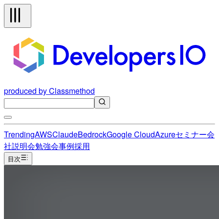
produced by Classmethod
Trending
AWS
Claude
Bedrock
Google Cloud
Azure
セミナー
会
社説明会
勉強会
事例
採用
目次