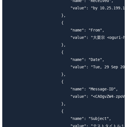
                            "name": "Received",

                            "value": "by 10.25.199.18
                        },

                        {

                            "name": "From",

                            "value": "大栗宗 <oguri-haj
                        },

                        {

                            "name": "Date",

                            "value": "Tue, 29 Sep 201
                        },

                        {

                            "name": "Message-ID",

                            "value": "<CAOgvZW4-zpoVV
                        },

                        {

                            "name": "Subject",

                            "value": "テストタイトル１"
