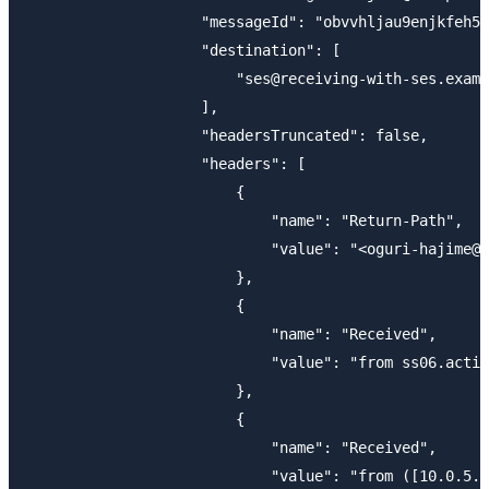
                    "messageId": "obvvhljau9enjkfeh5r
                    "destination": [

                        "ses@receiving-with-ses.examp
                    ],

                    "headersTruncated": false,

                    "headers": [

                        {

                            "name": "Return-Path",

                            "value": "<oguri-hajime@e
                        },

                        {

                            "name": "Received",

                            "value": "from ss06.activ
                        },

                        {

                            "name": "Received",

                            "value": "from ([10.0.5.2