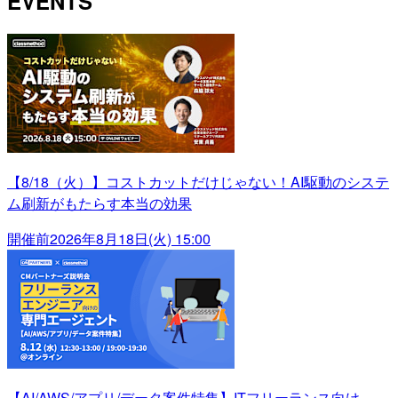
EVENTS
【8/18（火）】コストカットだけじゃない！AI駆動のシステ
ム刷新がもたらす本当の効果
開催前
2026年8月18日(火) 15:00
【AI/AWS/アプリ/データ案件特集】ITフリーランス向け