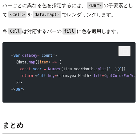
バーごとに異なる色を指定するには、
の子要素とし
<Bar>
て
を
でレンダリングします。
<Cell>
data.map()
各
は対応するバーの
に色を適用します。
Cell
fill
<
Bar
 dataKey
=
"count"
>
  {data.
map
((
item
) 
=>
 {
    const
 year
 =
 Number
(item.yearMonth.
split
(
'-'
)[
0
])
    return
 <
Cell
 key
=
{item.yearMonth} 
fill
=
{
getColorForYea
  })}
</
Bar
>
まとめ