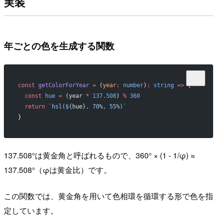
実装
年ごとの色を生成する関数
const
 getColorForYear
 =
 (
year
:
 number
)
:
 string
 =>
 {
  const
 hue
 =
 (year 
*
 137.508
) 
%
 360
  return
 `hsl(${
hue
}, 70%, 55%)`
}
137.508°は黄金角と呼ばれるもので、360° × (1 - 1/φ) ≈
137.508°（φは黄金比）です。
この関数では、黄金角を用いて色相環を循環する形で色を指
定しています。