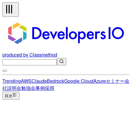
produced by Classmethod
Trending
AWS
Claude
Bedrock
Google Cloud
Azure
セミナー
会
社説明会
勉強会
事例
採用
目次