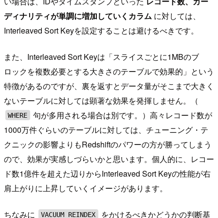
い場合は、IDやタイムスタンプといった
レコード数、カー
ディナリティが単調に増加していくカラム
に対しては、
Interleaved Sort Keyを設定することは避けるべきです。
また、Interleaved Sort Keyは「スライスごとに1MBのブ
ロックを複数必要とする大きさのテーブルで効果的」という
特徴があるのですが、裏を返すとデータ量がそこまで大きく
ないテーブルに対しては顕著な効果を発揮しません。（
句が多用される場合は別です。）高々レコード数が
WHERE
1000万件ぐらいのテーブルに対しては、チューニング・テ
クニックの影響よりもRedshiftのパワーの方が勝ってしまう
ので、効果が実感しづらいかと思います。個人的に、レコー
ド数1億件を超えた辺りからInterleaved Sort Keyの性能が右
肩上がりに上昇していくイメージがあります。
ちなみに
をかけるべきかどうかの判断基
VACUUM REINDEX