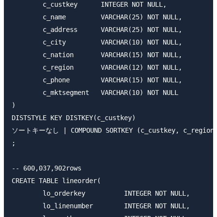
	c_custkey      INTEGER NOT NULL,

	c_name         VARCHAR(25) NOT NULL,

	c_address      VARCHAR(25) NOT NULL,

	c_city         VARCHAR(10) NOT NULL,

	c_nation       VARCHAR(15) NOT NULL,

	c_region       VARCHAR(12) NOT NULL,

	c_phone        VARCHAR(15) NOT NULL,

	c_mktsegment   VARCHAR(10) NOT NULL

)

DISTSTYLE KEY DISTKEY(c_custkey)

ソートキーなし | COMPOUND SORTKEY (c_custkey, c_region) |
;

-- 600,037,902rows

CREATE TABLE lineorder(

	lo_orderkey          INTEGER NOT NULL,

	lo_linenumber        INTEGER NOT NULL,
