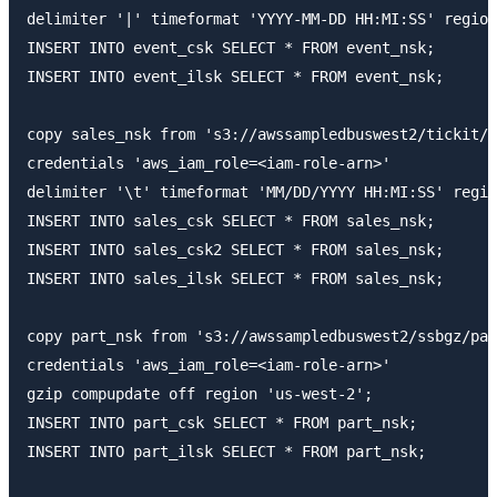
delimiter '|' timeformat 'YYYY-MM-DD HH:MI:SS' region
INSERT INTO event_csk SELECT * FROM event_nsk;

INSERT INTO event_ilsk SELECT * FROM event_nsk;

copy sales_nsk from 's3://awssampledbuswest2/tickit/s
credentials 'aws_iam_role=<iam-role-arn>'

delimiter '\t' timeformat 'MM/DD/YYYY HH:MI:SS' regio
INSERT INTO sales_csk SELECT * FROM sales_nsk;

INSERT INTO sales_csk2 SELECT * FROM sales_nsk;

INSERT INTO sales_ilsk SELECT * FROM sales_nsk;

copy part_nsk from 's3://awssampledbuswest2/ssbgz/par
credentials 'aws_iam_role=<iam-role-arn>'

gzip compupdate off region 'us-west-2';

INSERT INTO part_csk SELECT * FROM part_nsk;

INSERT INTO part_ilsk SELECT * FROM part_nsk;
