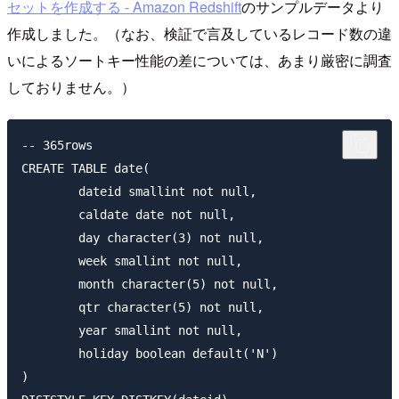
セットを作成する - Amazon Redshift
のサンプルデータより
作成しました。（なお、検証で言及しているレコード数の違
いによるソートキー性能の差については、あまり厳密に調査
しておりません。）
-- 365rows

CREATE TABLE date(

	dateid smallint not null,

	caldate date not null,

	day character(3) not null,

	week smallint not null,

	month character(5) not null,

	qtr character(5) not null,

	year smallint not null,

	holiday boolean default('N')

)
