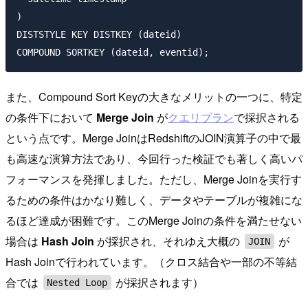
)

DISTSTYLE KEY DISTKEY (dateid)

また、Compound Sort Keyの大きなメリットの一つに、特定
の条件下において
Merge Join
が
クエリプラン
で採択される
という点です。Merge JoinはRedshiftのJOIN演算子の中で最
も高速な演算方法であり、今回行った検証でも著しく高いパ
フォーマンスを発揮しました。ただし、Merge Joinを実行す
るための条件はかなり難しく、データやテーブルが複雑にな
るほど達成が困難です。このMerge Joinの条件を満たせない
場合は
Hash Join
が採択され、それゆえ大概の
が
JOIN
Hash Joinで行われています。（クロス結合や一部の不等結
合では
が採択されます）
Nested Loop