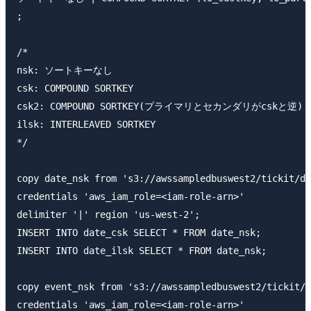
;

/*

nsk: ソートキーなし

csk: COMPOUND SORTKEY

csk2: COMPOUND SORTKEY(プライマリとセカンダリがcskと逆) 

ilsk: INTERLEAVED SORTKEY

*/

copy date_nsk from 's3://awssampledbuswest2/tickit/da
credentials 'aws_iam_role=<iam-role-arn>' 

delimiter '|' region 'us-west-2';

INSERT INTO date_csk SELECT * FROM date_nsk;

INSERT INTO date_ilsk SELECT * FROM date_nsk;

copy event_nsk from 's3://awssampledbuswest2/tickit/a
credentials 'aws_iam_role=<iam-role-arn>'
