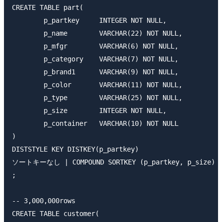
CREATE TABLE part(

	p_partkey     INTEGER NOT NULL,

	p_name        VARCHAR(22) NOT NULL,

	p_mfgr        VARCHAR(6) NOT NULL,

	p_category    VARCHAR(7) NOT NULL,

	p_brand1      VARCHAR(9) NOT NULL,

	p_color       VARCHAR(11) NOT NULL,

	p_type        VARCHAR(25) NOT NULL,

	p_size        INTEGER NOT NULL,

	p_container   VARCHAR(10) NOT NULL

)

DISTSTYLE KEY DISTKEY(p_partkey)

ソートキーなし | COMPOUND SORTKEY (p_partkey, p_size) | I
;

-- 3,000,000rows

CREATE TABLE customer(
