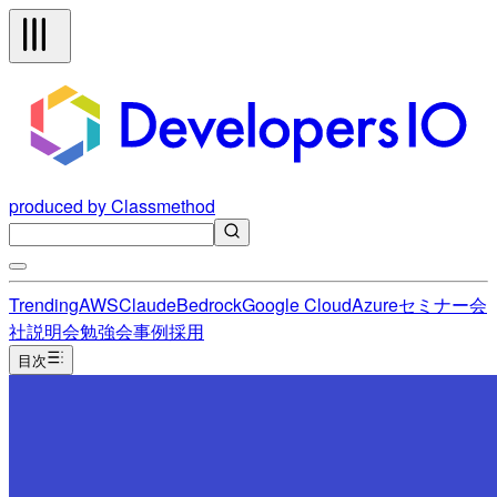
produced by Classmethod
Trending
AWS
Claude
Bedrock
Google Cloud
Azure
セミナー
会
社説明会
勉強会
事例
採用
目次