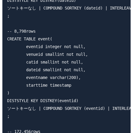
DISTSTYLE KEY DISTKEY(dateid)

ソートキーなし | COMPOUND SORTKEY (dateid) | INTERLEAVED
;

-- 8,798rows

CREATE TABLE event(

	eventid integer not null,

	venueid smallint not null,

	catid smallint not null,

	dateid smallint not null,

	eventname varchar(200),

	starttime timestamp

)

DISTSTYLE KEY DISTKEY(eventid)

ソートキーなし | COMPOUND SORTKEY (eventid) | INTERLEAVE
;

-- 172,456rows
