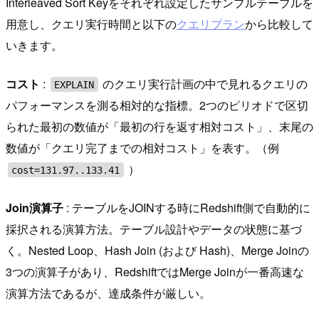
Interleaved Sort Keyをそれぞれ設定したサンプルテーブルを
用意し、クエリ実行時間と以下の
クエリプラン
から比較して
いきます。
コスト
:
のクエリ実行計画の中で見れるクエリの
EXPLAIN
パフォーマンスを測る相対的な指標。2つのピリオドで区切
られた最初の数値が「最初の行を返す相対コスト」、末尾の
数値が「クエリ完了までの相対コスト」を表す。（例
）
cost=131.97..133.41
Join演算子
: テーブルをJOINする時にRedshift側で自動的に
採択される演算方法。テーブル設計やデータの状態に基づ
く。Nested Loop、Hash Join (および Hash)、Merge Joinの
3つの演算子があり、RedshiftではMerge Joinが一番高速な
演算方法であるが、達成条件が厳しい。