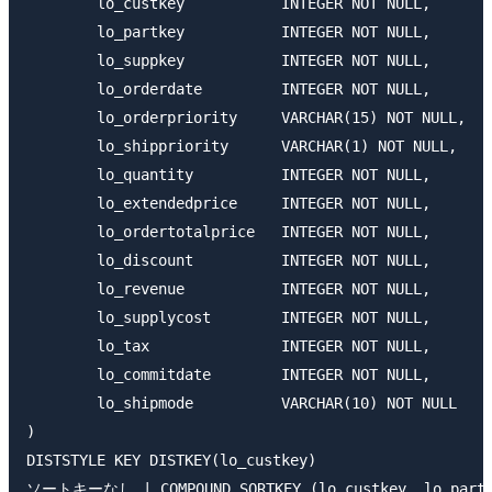
 	lo_custkey           INTEGER NOT NULL,

	lo_partkey           INTEGER NOT NULL,

	lo_suppkey           INTEGER NOT NULL,

	lo_orderdate         INTEGER NOT NULL,

	lo_orderpriority     VARCHAR(15) NOT NULL,

	lo_shippriority      VARCHAR(1) NOT NULL,

	lo_quantity          INTEGER NOT NULL,

	lo_extendedprice     INTEGER NOT NULL,

	lo_ordertotalprice   INTEGER NOT NULL,

	lo_discount          INTEGER NOT NULL,

	lo_revenue           INTEGER NOT NULL,

	lo_supplycost        INTEGER NOT NULL,

	lo_tax               INTEGER NOT NULL,

	lo_commitdate        INTEGER NOT NULL,

	lo_shipmode          VARCHAR(10) NOT NULL

)

DISTSTYLE KEY DISTKEY(lo_custkey)

ソートキーなし | COMPOUND SORTKEY (lo_custkey, lo_partkey)