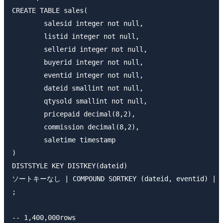
CREATE TABLE sales(

	salesid integer not null,

	listid integer not null,

	sellerid integer not null,

	buyerid integer not null,

	eventid integer not null,

	dateid smallint not null,

	qtysold smallint not null,

	pricepaid decimal(8,2),

	commission decimal(8,2),

	saletime timestamp

)

DISTSTYLE KEY DISTKEY(dateid)

ソートキーなし | COMPOUND SORTKEY (dateid, eventid) | COMP
;

-- 1,400,000rows
