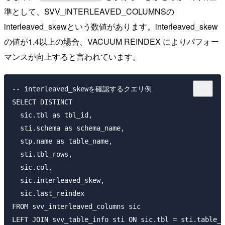
準として、SVV_INTERLEAVED_COLUMNSの
interleaved_skewという数値があります。interleaved_skew
の値が1.4以上の場合、VACUUM REINDEX によりパフォー
マンスが向上すると言われています。
-- interleaved_skewを確認するクエリ例

SELECT DISTINCT

  sic.tbl as tbl_id,

  sti.schema as schema_name,

  stp.name as table_name,

  sti.tbl_rows,

  sic.col,

  sic.interleaved_skew,

  sic.last_reindex

FROM svv_interleaved_columns sic

LEFT JOIN svv_table_info sti ON sic.tbl = sti.table_i