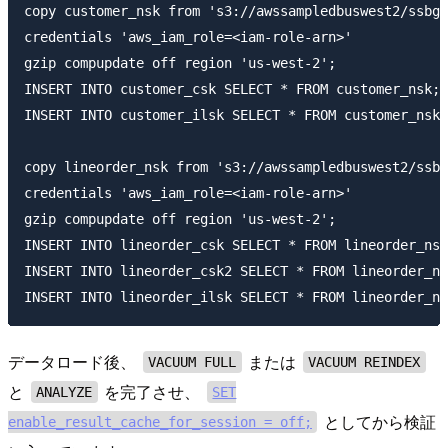
copy customer_nsk from 's3://awssampledbuswest2/ssbgz
credentials 'aws_iam_role=<iam-role-arn>'

gzip compupdate off region 'us-west-2';

INSERT INTO customer_csk SELECT * FROM customer_nsk;

INSERT INTO customer_ilsk SELECT * FROM customer_nsk;

copy lineorder_nsk from 's3://awssampledbuswest2/ssbg
credentials 'aws_iam_role=<iam-role-arn>'

gzip compupdate off region 'us-west-2';

INSERT INTO lineorder_csk SELECT * FROM lineorder_nsk
INSERT INTO lineorder_csk2 SELECT * FROM lineorder_ns
データロード後、
または
VACUUM FULL
VACUUM REINDEX
と
を完了させ、
ANALYZE
SET
としてから検証
enable_result_cache_for_session = off;