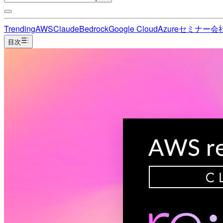
Trending
AWS
Claude
Bedrock
Google Cloud
Azure
セミナー
会
目次