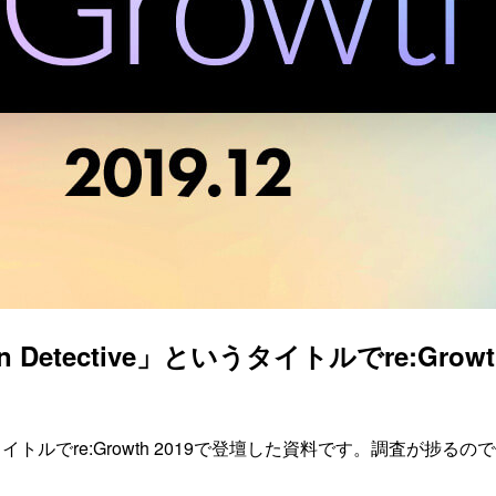
tective」というタイトルでre:Growth 
いうタイトルでre:Growth 2019で登壇した資料です。調査が捗る