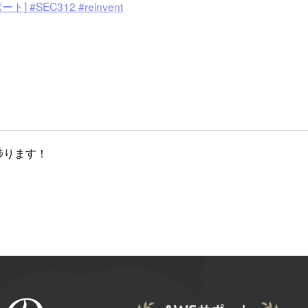
 #SEC312 #reinvent
捗ります！