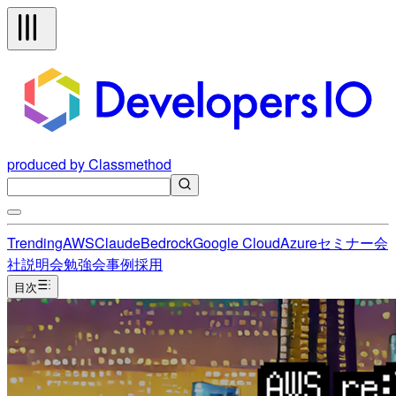
produced by Classmethod
Trending
AWS
Claude
Bedrock
Google Cloud
Azure
セミナー
会
社説明会
勉強会
事例
採用
目次