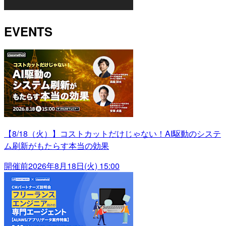
EVENTS
【8/18（火）】コストカットだけじゃない！AI駆動のシステ
ム刷新がもたらす本当の効果
開催前
2026年8月18日(火) 15:00