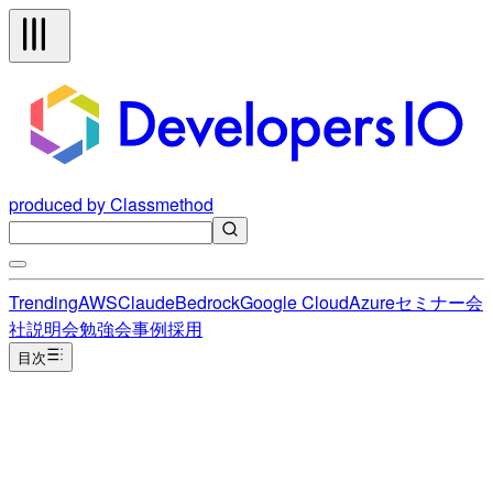
produced by Classmethod
Trending
AWS
Claude
Bedrock
Google Cloud
Azure
セミナー
会
社説明会
勉強会
事例
採用
目次