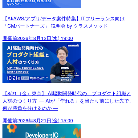
【AI/AWS/アプリ/データ案件特集】ITフリーランス向け
「CMパートナーズ」 説明会 by クラスメソッド
開催前
2026年8月12日(水) 19:00
【8/21（金）東京】 AI駆動開発時代の、プロダクト組織と
人材のつくり方 ― AIが「作れる」を当たり前にした先で、
何が勝負を分けるのか ―
開催前
2026年8月21日(金) 15:00