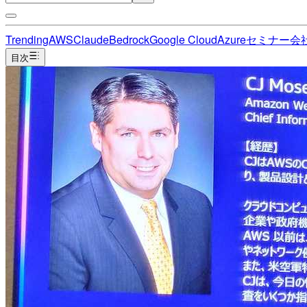
Trending
AWS
Claude
Bedrock
Google Cloud
Azure
セミナー
会
目次