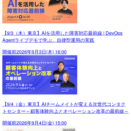
【9/3（木）東京】AIを活用した障害対応最前線 | DevOps
Agentライブデモで学ぶ、自律型運用の実践
開催前
2026年9月3日(木) 16:00
【9/4（金）東京】AIチームメイトが変える次世代コンタク
トセンター～顧客体験向上とオペレーション改革の最前線～
開催前
2026年9月4日(金) 15:00