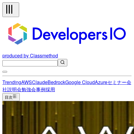
produced by Classmethod
Trending
AWS
Claude
Bedrock
Google Cloud
Azure
セミナー
会
社説明会
勉強会
事例
採用
目次