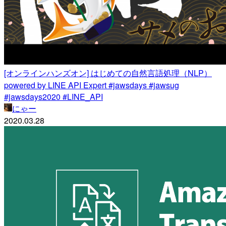
[オンラインハンズオン] はじめての自然言語処理（NLP）
powered by LINE API Expert #jawsdays #jawsug
#jawsdays2020 #LINE_API
にゃー
2020.03.28