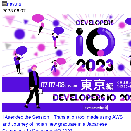
nayuta
2023.08.07
I Attended the Session「Translation tool made using AWS
and Journey of Indian new graduate in a Japanese
Company」in DevelopersIO 2023