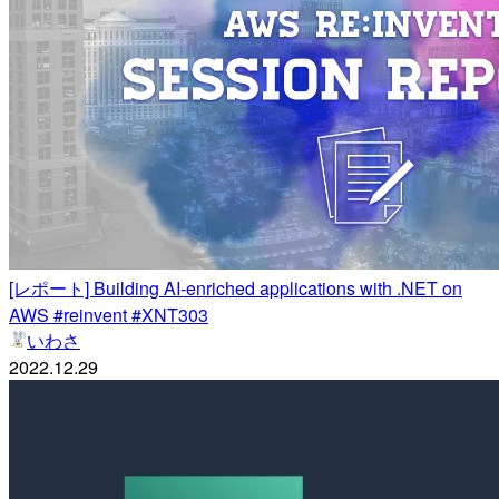
[レポート] Building AI-enriched applications with .NET on
AWS #reinvent #XNT303
いわさ
2022.12.29