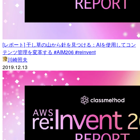
[レポート] 干し草の山から針を見つける：AIを使用してコン
テンツ管理を変革する #AIM206 #reinvent
川崎照夫
2019.12.13