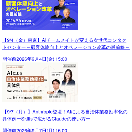
【9/4（金）東京】AIチームメイトが変える次世代コンタク
トセンター～顧客体験向上とオペレーション改革の最前線～
開催前
2026年9月4日(金) 15:00
【9/7（月）】Anthropic登壇！AIによる自治体業務効率化の
具体例ーSkillsで広がるClaudeの使い方ー
開催前
2026年9月7日(月) 15:00