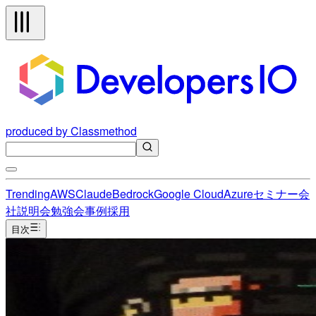
produced by Classmethod
Trending
AWS
Claude
Bedrock
Google Cloud
Azure
セミナー
会
社説明会
勉強会
事例
採用
目次