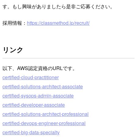
す。もし興味がありましたら是非ご応募ください。
採用情報：
https://classmethod.jp/recruit/
リンク
以下、AWS認定資格のURLです。
certified-cloud-practitioner
certified-solutions-architect-associate
certified-sysops-admin-associate
certified-developer-associate
certified-solutions-architect-professional
certified-devops-engineer-professional
certified-big-data-specialty