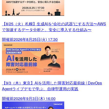
【8/25（火）札幌】生成AIを“会社の武器”にする方法〜AWS
で加速するデータ分析と、安全に導入する仕組み〜
開催前
2026年8月25日(火) 17:30
【9/3（木）東京】AIを活用した障害対応最前線 | DevOps
Agentライブデモで学ぶ、自律型運用の実践
開催前
2026年9月3日(木) 16:00