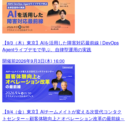
【9/3（木）東京】AIを活用した障害対応最前線 | DevOps
Agentライブデモで学ぶ、自律型運用の実践
開催前
2026年9月3日(木) 16:00
【9/4（金）東京】AIチームメイトが変える次世代コンタク
トセンター～顧客体験向上とオペレーション改革の最前線～