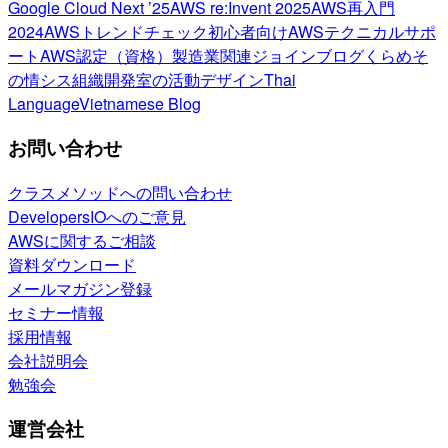
Google Cloud Next ’25
AWS re:Invent 2025
AWS再入門
2024
AWSトレンドチェック
初心者向け
AWSテクニカルサポ
ート
AWS認定（資格）
製造業関連
ジョインブログ
くらめそ
の情シス
組織開発室の活動
デザイン
Thai
Language
Vietnamese Blog
お問い合わせ
クラスメソッドへの問い合わせ
DevelopersIOへのご意見
AWSに関するご相談
資料ダウンロード
メールマガジン登録
セミナー情報
採用情報
会社説明会
勉強会
運営会社