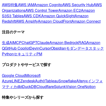
AWS特集
AWS IAM
Amazon Cognito
AWS Security Hub
AWS
Organizations
AWS Control Tower
Amazon EC2
Amazon
S3
S3 Tables
AWS CDK
Amazon QuickSight
Amazon
Redshift
AWS Amplify
Amazon CloudFront
Amazon Connect
注目のテーマ
生成AI
MCP
ChatGPT
Claude
Amazon Bedrock
RAG
Amazon
Q
GitHub Copilot
Devin
Cursor
Obsidian
モダンデータスタック
Python
セキュリティ
PM
プロダクトやサービスで探す
Google Cloud
Microsoft
Azure
LINE
Zendesk
Auth0
Tableau
Snowflake
Alteryx
インフォ
マティカ
dbt
DuckDB
Cloudflare
Splunk
Vision One
Notion
特集やシリーズから探す