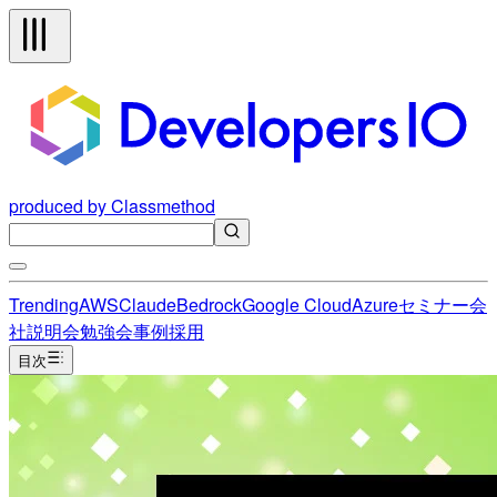
produced by Classmethod
Trending
AWS
Claude
Bedrock
Google Cloud
Azure
セミナー
会
社説明会
勉強会
事例
採用
目次