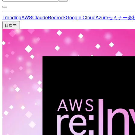
Trending
AWS
Claude
Bedrock
Google Cloud
Azure
セミナー
会
目次