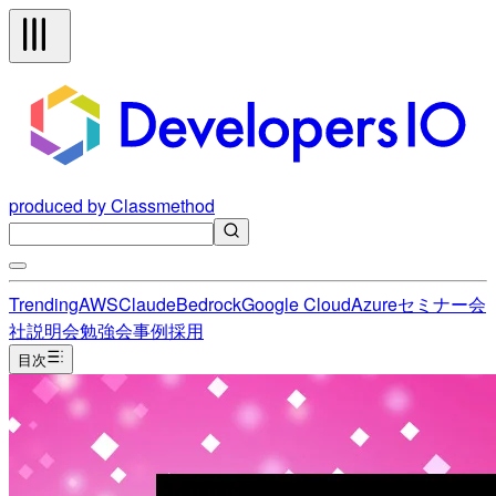
produced by Classmethod
Trending
AWS
Claude
Bedrock
Google Cloud
Azure
セミナー
会
社説明会
勉強会
事例
採用
目次