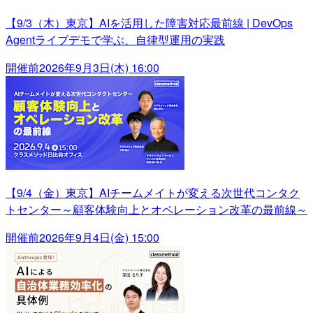
【9/3（木）東京】AIを活用した障害対応最前線 | DevOps
Agentライブデモで学ぶ、自律型運用の実践
開催前
2026年9月3日(木) 16:00
【9/4（金）東京】AIチームメイトが変える次世代コンタク
トセンター～顧客体験向上とオペレーション改革の最前線～
開催前
2026年9月4日(金) 15:00