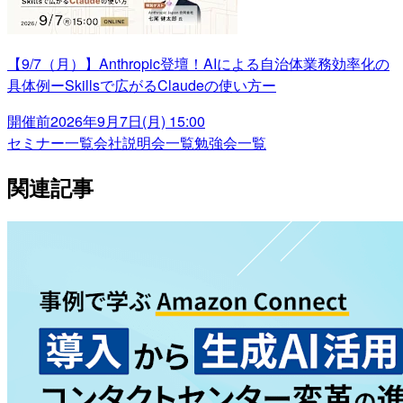
【9/7（月）】Anthropic登壇！AIによる自治体業務効率化の
具体例ーSkillsで広がるClaudeの使い方ー
開催前
2026年9月7日(月) 15:00
セミナー一覧
会社説明会一覧
勉強会一覧
関連記事