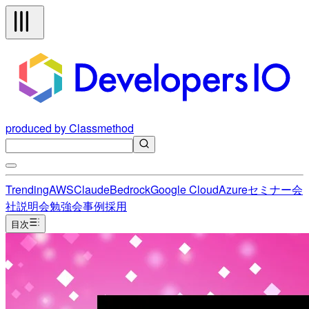
produced by Classmethod
Trending
AWS
Claude
Bedrock
Google Cloud
Azure
セミナー
会
社説明会
勉強会
事例
採用
目次