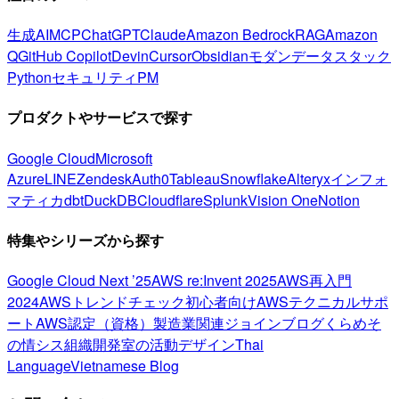
生成AI
MCP
ChatGPT
Claude
Amazon Bedrock
RAG
Amazon
Q
GitHub Copilot
Devin
Cursor
Obsidian
モダンデータスタック
Python
セキュリティ
PM
プロダクトやサービスで探す
Google Cloud
Microsoft
Azure
LINE
Zendesk
Auth0
Tableau
Snowflake
Alteryx
インフォ
マティカ
dbt
DuckDB
Cloudflare
Splunk
Vision One
Notion
特集やシリーズから探す
Google Cloud Next ’25
AWS re:Invent 2025
AWS再入門
2024
AWSトレンドチェック
初心者向け
AWSテクニカルサポ
ート
AWS認定（資格）
製造業関連
ジョインブログ
くらめそ
の情シス
組織開発室の活動
デザイン
Thai
Language
Vietnamese Blog