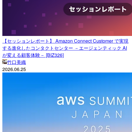
【セッションレポート】 Amazon Connect Customer で実現
する進化したコンタクトセンター －エージェンティック AI
が変える顧客体験－ [BIZ326]
竹口美織
2026.06.25