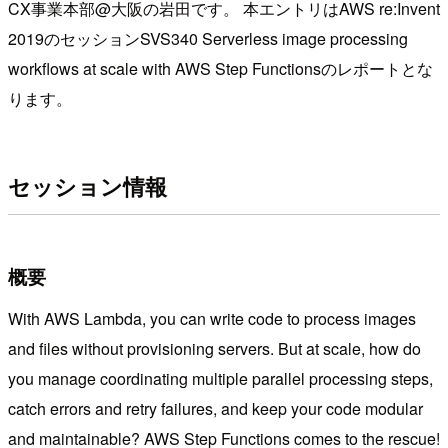
CX事業本部@大阪の岩田です。 本エントリはAWS re:Invent
2019のセッションSVS340 Serverless image processing
workflows at scale with AWS Step Functionsのレポートとな
ります。
セッション情報
概要
With AWS Lambda, you can write code to process images
and files without provisioning servers. But at scale, how do
you manage coordinating multiple parallel processing steps,
catch errors and retry failures, and keep your code modular
and maintainable? AWS Step Functions comes to the rescue!