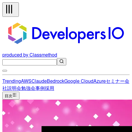
produced by Classmethod
Trending
AWS
Claude
Bedrock
Google Cloud
Azure
セミナー
会
社説明会
勉強会
事例
採用
目次