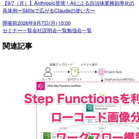
【9/7（月）】Anthropic登壇！AIによる自治体業務効率化の
具体例ーSkillsで広がるClaudeの使い方ー
開催前
2026年9月7日(月) 15:00
セミナー一覧
会社説明会一覧
勉強会一覧
関連記事