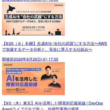
【8/25（火）札幌】生成AIを“会社の武器”にする方法〜AWS
で加速するデータ分析と、安全に導入する仕組み〜
開催前
2026年8月25日(火) 17:30
【9/3（木）東京】AIを活用した障害対応最前線 | DevOps
Agentライブデモで学ぶ、自律型運用の実践