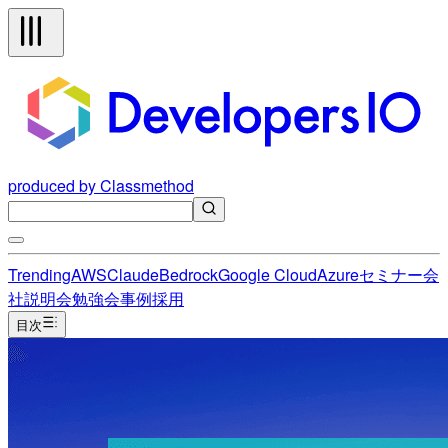
produced by Classmethod
Trending
AWS
Claude
Bedrock
Google Cloud
Azure
セミナー
会
社説明会
勉強会
事例
採用
目次