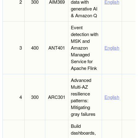
2
300
AIM369
data with
English
generative AI
& Amazon Q
Event
detection with
MSK and
3
400
ANT401
Amazon
English
Managed
Service for
Apache Flink
Advanced
Multi-AZ
resilience
4
300
ARC301
English
patterns:
Mitigating
gray failures
Build
dashboards,