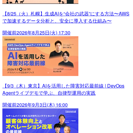
【8/25（火）札幌】生成AIを“会社の武器”にする方法〜AWS
で加速するデータ分析と、安全に導入する仕組み〜
開催前
2026年8月25日(火) 17:30
【9/3（木）東京】AIを活用した障害対応最前線 | DevOps
Agentライブデモで学ぶ、自律型運用の実践
開催前
2026年9月3日(木) 16:00