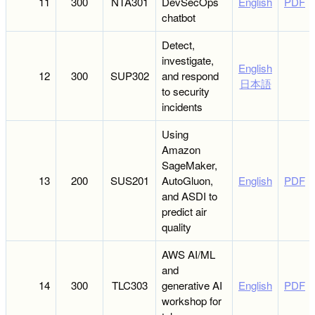
11
300
NTA301
DevSecOps
English
PDF
chatbot
Detect,
investigate,
English
12
300
SUP302
and respond
日本語
to security
incidents
Using
Amazon
SageMaker,
13
200
SUS201
AutoGluon,
English
PDF
and ASDI to
predict air
quality
AWS AI/ML
and
14
300
TLC303
generative AI
English
PDF
workshop for