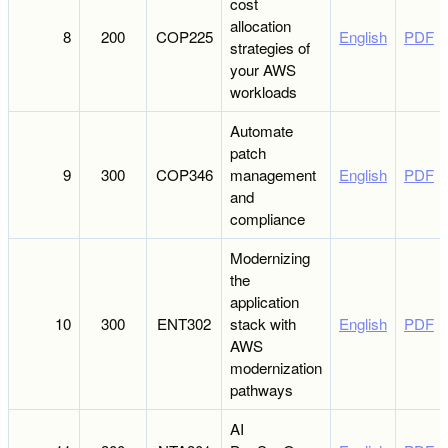
cost
allocation
8
200
COP225
English
PDF
strategies of
your AWS
workloads
Automate
patch
9
300
COP346
management
English
PDF
and
compliance
Modernizing
the
application
10
300
ENT302
stack with
English
PDF
AWS
modernization
pathways
AI