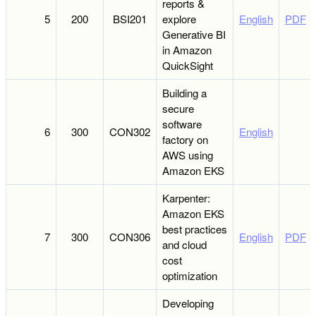
reports &
5
200
BSI201
explore
English
PDF
Generative BI
in Amazon
QuickSight
Building a
secure
software
6
300
CON302
English
factory on
AWS using
Amazon EKS
Karpenter:
Amazon EKS
best practices
7
300
CON306
English
PDF
and cloud
cost
optimization
Developing