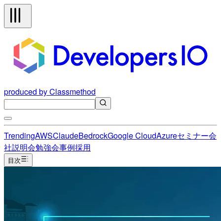
produced by Classmethod
Trending
AWS
Claude
Bedrock
Google Cloud
Azure
セミナー
会
社説明会
勉強会
事例
採用
目次