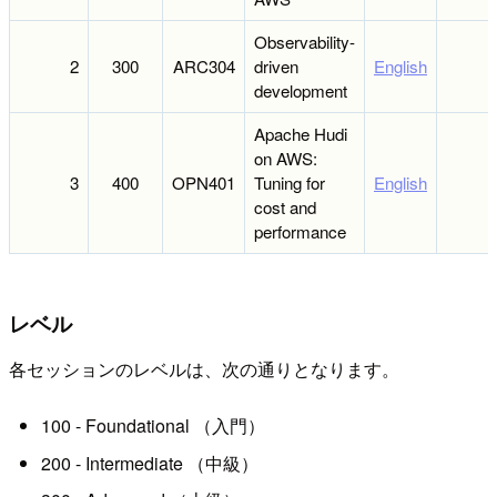
Observability-
2
300
ARC304
driven
English
development
Apache Hudi
on AWS:
3
400
OPN401
Tuning for
English
cost and
performance
レベル
各セッションのレベルは、次の通りとなります。
100 - Foundational （入門）
200 - Intermediate （中級）