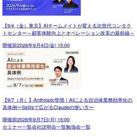
【9/4（金）東京】AIチームメイトが変える次世代コンタク
トセンター～顧客体験向上とオペレーション改革の最前線～
開催前
2026年9月4日(金) 15:00
【9/7（月）】Anthropic登壇！AIによる自治体業務効率化の
具体例ーSkillsで広がるClaudeの使い方ー
開催前
2026年9月7日(月) 15:00
セミナー一覧
会社説明会一覧
勉強会一覧