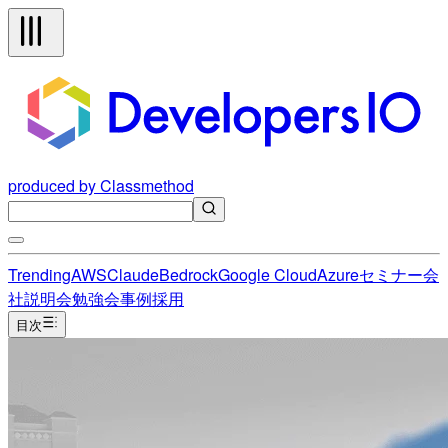
produced by Classmethod
Trending
AWS
Claude
Bedrock
Google Cloud
Azure
セミナー
会
社説明会
勉強会
事例
採用
目次