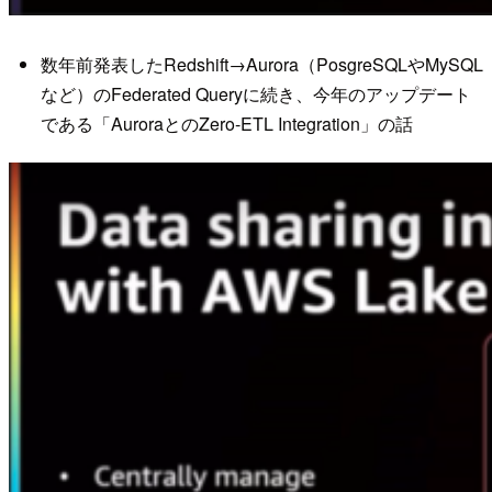
数年前発表したRedshift→Aurora（PosgreSQLやMySQL
など）のFederated Queryに続き、今年のアップデート
である「AuroraとのZero-ETL Integration」の話