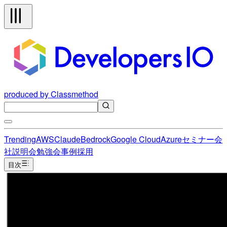
produced by Classmethod
Trending
AWS
Claude
Bedrock
Google Cloud
Azure
セミナー
会
社説明会
勉強会
事例
採用
目次