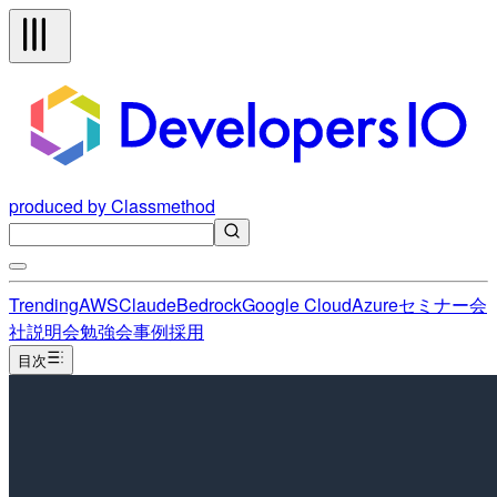
produced by Classmethod
Trending
AWS
Claude
Bedrock
Google Cloud
Azure
セミナー
会
社説明会
勉強会
事例
採用
目次