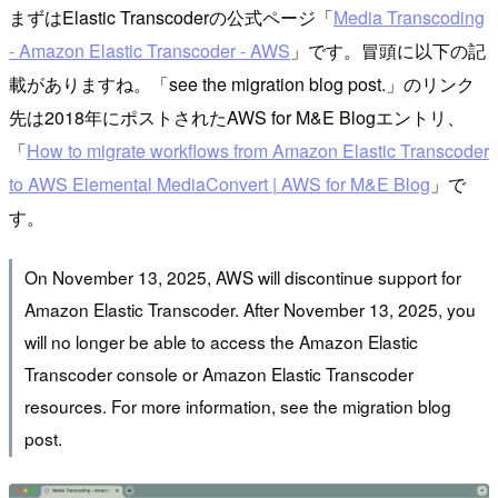
まずはElastic Transcoderの公式ページ「
Media Transcoding
- Amazon Elastic Transcoder - AWS
」です。冒頭に以下の記
載がありますね。「see the migration blog post.」のリンク
先は2018年にポストされたAWS for M&E Blogエントリ、
「
How to migrate workflows from Amazon Elastic Transcoder
to AWS Elemental MediaConvert | AWS for M&E Blog
」で
す。
On November 13, 2025, AWS will discontinue support for
Amazon Elastic Transcoder. After November 13, 2025, you
will no longer be able to access the Amazon Elastic
Transcoder console or Amazon Elastic Transcoder
resources. For more information, see the migration blog
post.