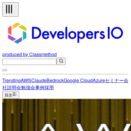
produced by Classmethod
Trending
AWS
Claude
Bedrock
Google Cloud
Azure
セミナー
会
社説明会
勉強会
事例
採用
目次