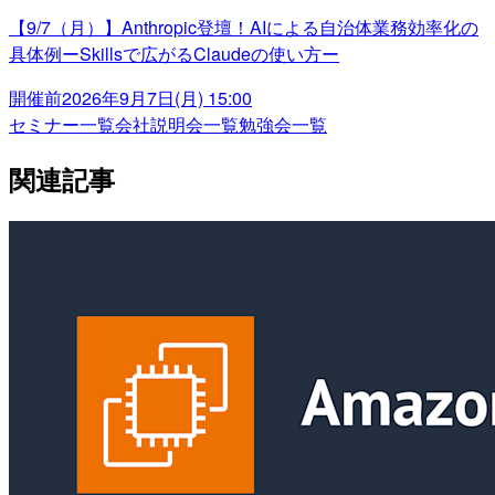
【9/7（月）】Anthropic登壇！AIによる自治体業務効率化の
具体例ーSkillsで広がるClaudeの使い方ー
開催前
2026年9月7日(月) 15:00
セミナー一覧
会社説明会一覧
勉強会一覧
関連記事