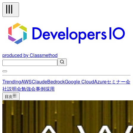
produced by Classmethod
Trending
AWS
Claude
Bedrock
Google Cloud
Azure
セミナー
会
社説明会
勉強会
事例
採用
目次