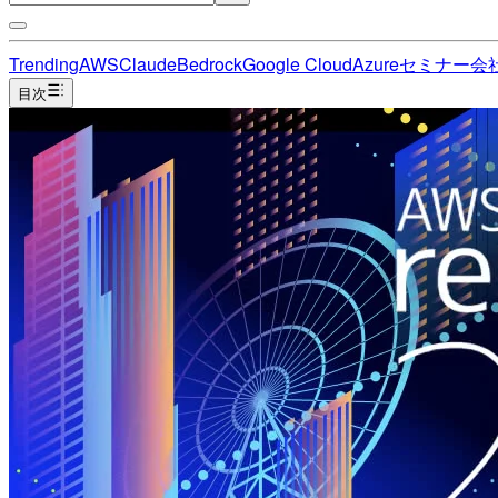
Trending
AWS
Claude
Bedrock
Google Cloud
Azure
セミナー
会
目次