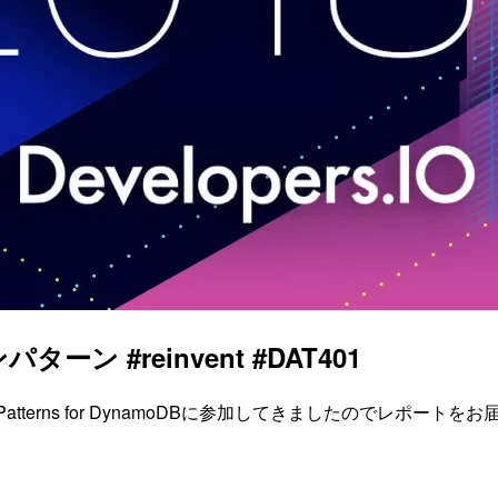
ーン #reinvent #DAT401
d Design Patterns for DynamoDBに参加してきましたのでレポー